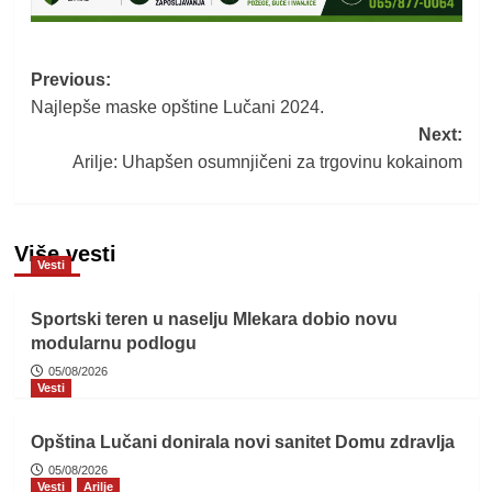
Post
Previous:
Najlepše maske opštine Lučani 2024.
navigation
Next:
Arilje: Uhapšen osumnjičeni za trgovinu kokainom
Više vesti
Vesti
Sportski teren u naselju Mlekara dobio novu
modularnu podlogu
05/08/2026
Vesti
Opština Lučani donirala novi sanitet Domu zdravlja
05/08/2026
Vesti
Arilje