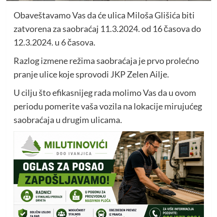
Obaveštavamo Vas da će ulica Miloša Glišića biti
zatvorena za saobraćaj 11.3.2024. od 16 časova do
12.3.2024. u 6 časova.
Razlog izmene režima saobraćaja je prvo prolećno
pranje ulice koje sprovodi JKP Zelen Ailje.
U cilju što efikasnijeg rada molimo Vas da u ovom
periodu pomerite vaša vozila na lokacije mirujućeg
saobraćaja u drugim ulicama.