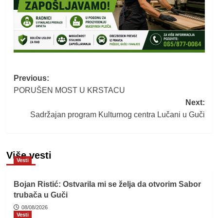
Post
Previous:
PORUŠEN MOST U KRSTACU
navigation
Next:
Sadržajan program Kulturnog centra Lučani u Guči
Više vesti
Vesti
Bojan Ristić: Ostvarila mi se želja da otvorim Sabor
trubača u Guči
08/08/2026
Vesti