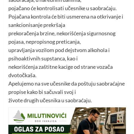
pojačano će kontrolisati učesnike u saobraćaju.
Pojačana kontrola će biti usmerena na otkrivanje i
sankcionisanje prekršaja
prekoračenja brzine, nekorišćenja sigurnosnog
pojasa, nepropisnog preticanja,
upravljanja vozilom pod dejstvom alkohola i
psihoaktivnih supstanca, kao i
nekorišćenja zaštitne kacige od strane vozača
dvotočkaša.
Apelujemo na sve učesnike da poštuju saobraćajne
propise kako bi sačuvali svoj i
živote drugih učesnika u saobraćaju.