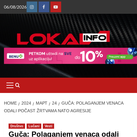
Skip
06/08/2026
to
Instagram
Facebook
Youtube
content
Primary
Menu
HOME
2024
МАРТ
24
GUČA: POLAGANJEM VENACA
ODALI POČAST ŽRTVAMA NATO AGRESIJE
Društvo
Lučani
Vesti
Guča: Polaganjem venaca odali