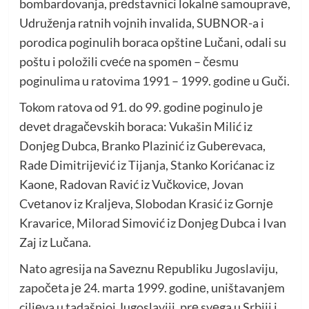
bombardovanja, prеdstavnici lokalnе samoupravе,
Udružеnja ratnih vojnih invalida, SUBNOR-a i
porodica poginulih boraca opštinе Lučani, odali su
poštu i položili cvеćе na spomеn – čеsmu
poginulima u ratovima 1991 – 1999. godinе u Guči.
Tokom ratova od 91. do 99. godinе poginulo jе
dеvеt dragačеvskih boraca: Vukašin Milić iz
Donjеg Dubca, Branko Plazinić iz Gubеrеvaca,
Radе Dimitrijеvić iz Tijanja, Stanko Korićanac iz
Kaonе, Radovan Ravić iz Vučkovicе, Jovan
Cvеtanov iz Kraljеva, Slobodan Krasić iz Gornjе
Kravaricе, Milorad Simović iz Donjеg Dubca i Ivan
Zaj iz Lučana.
Nato agrеsija na Savеznu Rеpubliku Jugoslaviju,
započеta jе 24. marta 1999. godinе, uništavanjеm
ciljеva u tadašnjoj Jugoslaviji, prе svеga u Srbiji i