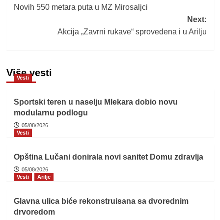
Novih 550 metara puta u MZ Mirosaljci
navigation
Next:
Akcija „Zavrni rukave“ sprovedena i u Arilju
Više vesti
Vesti
Sportski teren u naselju Mlekara dobio novu
modularnu podlogu
05/08/2026
Vesti
Opština Lučani donirala novi sanitet Domu zdravlja
05/08/2026
Vesti
Arilje
Glavna ulica biće rekonstruisana sa dvorednim
drvoredom