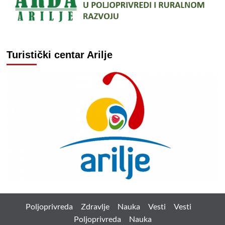
Turistički centar Arilje
Poljoprivreda
Zdravlje
Nauka
Vesti
Vesti
Poljoprivreda
Nauka