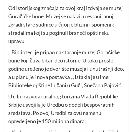
Od istorijskog značaja za ovoj kraj izdvaja se muzej
Goračićke bune. Muzej se nalazi u restauiranoj
zgradi stare sudnice u čijoj je blizini i spomenik
stradalima koji su poginuli braneći opštinsku
upravu.
,, Biblioteci je pripao na staranje muzej Goračićke
bune koji čuva bitan deo istorije. U toku prošle
godine uređeno je dvorište muzeja i unutrašnji deo,
a u planu je i nova postavka „, istakla je u ime
Biblioteke opštine Lučani u Guči, Snežana Pajović.
U cilju razvoja ruralnog turizma Vlada Republike
Srbije usvojila je Uredbu o dodeli bespovratnih
sredstava. Po ovoj Uredbi za ovu namenu
opredeljeno je 150 miliona dinara.