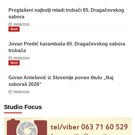
Proglašeni najbolji mladi trubači 65. Dragačevskog
sabora
09/08/2026
Vesti
Jovan Predić harambaša 65. Dragačevskog sabora
trubača
09/08/2026
Vesti
Goran Antešević iz Slovenije poneo titulu „Naj
saboraš 2026“
09/08/2026
Studio Focus