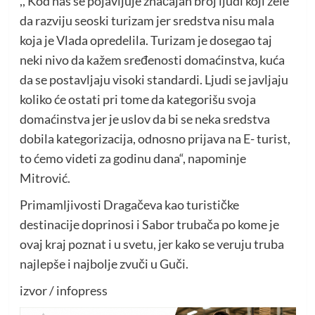
,, Kod nas se pojavljuje značajan broj ljudi koji žele
da razviju seoski turizam jer sredstva nisu mala
koja je Vlada opredelila. Turizam je dosegao taj
neki nivo da kažem sređenosti domaćinstva, kuća
da se postavljaju visoki standardi. Ljudi se javljaju
koliko će ostati pri tome da kategorišu svoja
domaćinstva jer je uslov da bi se neka sredstva
dobila kategorizacija, odnosno prijava na E- turist,
to ćemo videti za godinu dana“, napominje
Mitrović.
Primamljivosti Dragačeva kao turističke
destinacije doprinosi i Sabor trubača po kome je
ovaj kraj poznat i u svetu, jer kako se veruju truba
najlepše i najbolje zvuči u Guči.
izvor / infopress