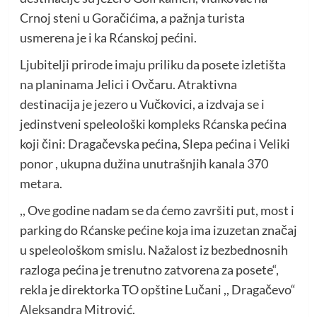
Crnoj steni u Goračićima, a pažnja turista
usmerena je i ka Rćanskoj pećini.
Ljubitelji prirode imaju priliku da posete izletišta
na planinama Jelici i Ovčaru. Atraktivna
destinacija je jezero u Vučkovici, a izdvaja se i
jedinstveni speleološki kompleks Rćanska pećina
koji čini:
Dragačevska pećina, Slepa pećina i Veliki
ponor , ukupna dužina unutrašnjih kanala 370
metara.
,, Ove godine nadam se da ćemo završiti put, most i
parking do Rćanske pećine koja ima izuzetan značaj
u speleološkom smislu. Nažalost iz bezbednosnih
razloga pećina je trenutno zatvorena za posete“,
rekla je direktorka TO opštine Lučani ,, Dragačevo“
Aleksandra Mitrović.