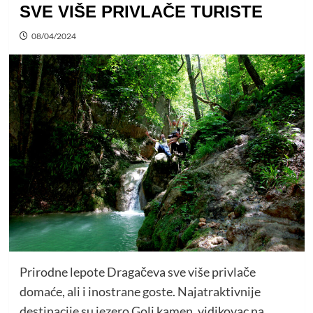
SVE VIŠE PRIVLAČE TURISTE
08/04/2024
Prirodne lepote Dragačeva sve više privlače
domaće, ali i inostrane goste. Najatraktivnije
destinacije su jezero Goli kamen, vidikovac na