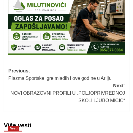
Post
Previous:
Plazma Sportske igre mladih i ove godine u Arilju
navigation
Next:
NOVI OBRAZOVNI PROFILI U „POLJOPRIVREDNOJ
ŠKOLI LJUBO MIĆIĆ“
Više vesti
Vesti