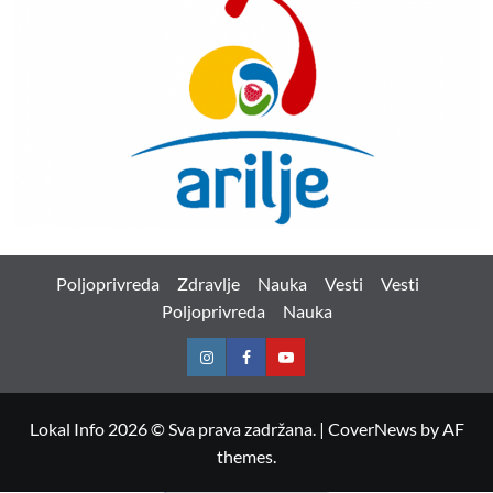
Poljoprivreda
Zdravlje
Nauka
Vesti
Vesti
Poljoprivreda
Nauka
Instagram
Facebook
Youtube
Lokal Info 2026 © Sva prava zadržana.
|
CoverNews
by AF
themes.