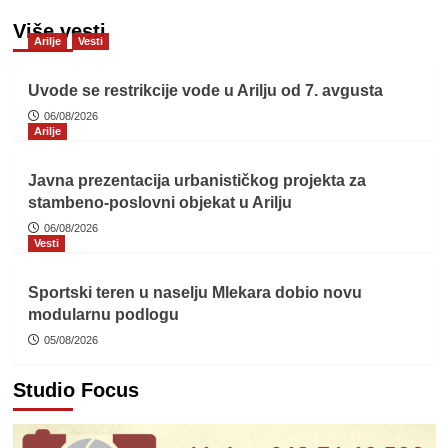
Više vesti
Arilje
Vesti
Uvode se restrikcije vode u Arilju od 7. avgusta
06/08/2026
Arilje
Javna prezentacija urbanističkog projekta za
stambeno-poslovni objekat u Arilju
06/08/2026
Vesti
Sportski teren u naselju Mlekara dobio novu
modularnu podlogu
05/08/2026
Studio Focus