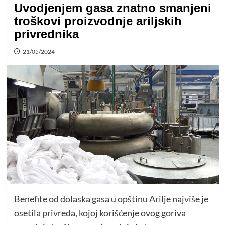
Uvodjenjem gasa znatno smanjeni
troškovi proizvodnje ariljskih
privrednika
21/05/2024
Benefite od dolaska gasa u opštinu Arilje najviše je
osetila privreda, kojoj korišćenje ovog goriva