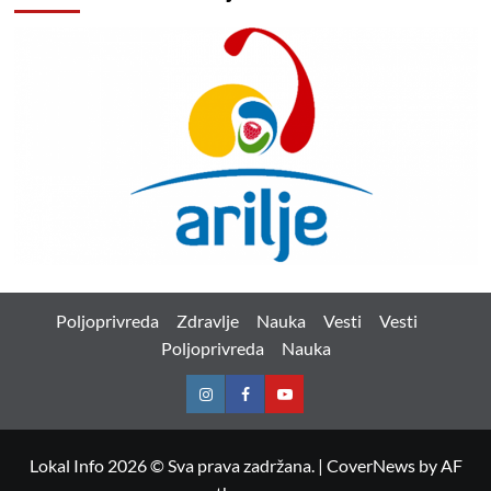
Poljoprivreda
Zdravlje
Nauka
Vesti
Vesti
Poljoprivreda
Nauka
Instagram
Facebook
Youtube
Lokal Info 2026 © Sva prava zadržana.
|
CoverNews
by AF