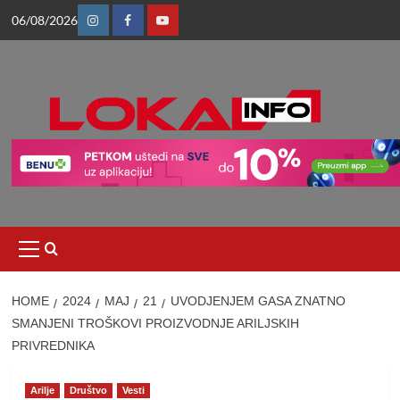
Skip
06/08/2026
to
Instagram
Facebook
Youtube
content
Primary
Menu
HOME
2024
МАЈ
21
UVODJENJEM GASA ZNATNO
SMANJENI TROŠKOVI PROIZVODNJE ARILJSKIH
PRIVREDNIKA
Arilje
Društvo
Vesti