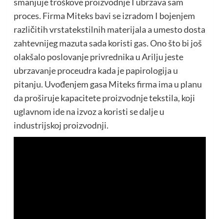
smanjuje troškove proizvodnje I ubrzava sam
proces. Firma Miteks bavi se izradom I bojenjem
različitih vrstatekstilnih materijala a umesto dosta
zahtevnijeg mazuta sada koristi gas. Ono što bi još
olakšalo poslovanje privrednika u Arilju jeste
ubrzavanje proceudra kada je papirologija u
pitanju. Uvođenjem gasa Miteks firma ima u planu
da proširuje kapacitete proizvodnje tekstila, koji
uglavnom ide na izvoz a koristi se dalje u
industrijskoj proizvodnji.