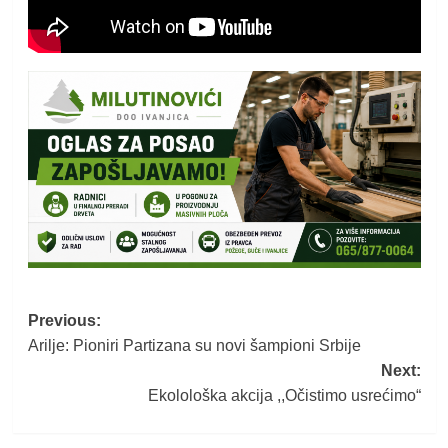
Post
Previous:
Arilje: Pioniri Partizana su novi šampioni Srbije
navigation
Next:
Ekolološka akcija ,,Očistimo usrećimo“