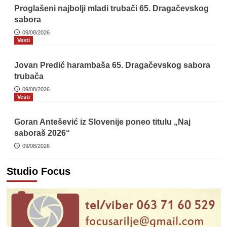
Proglašeni najbolji mladi trubači 65. Dragačevskog
sabora
09/08/2026
Vesti
Jovan Predić harambaša 65. Dragačevskog sabora
trubača
09/08/2026
Vesti
Goran Antešević iz Slovenije poneo titulu „Naj
saboraš 2026“
09/08/2026
Studio Focus