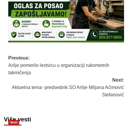
Post
Previous:
Arilje pomerilo lestvicu u organizaciji rukometnih
navigation
takmičenja
Next:
Aktuelna tema- predsednik SO Arilje Miljana Aćimović
Stefanović
Više vesti
Vesti