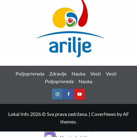
Poljoprivreda
Zdravlje
Nauka
Vesti
Vesti
Poljoprivreda
Nauka
Instagram
Facebook
Youtube
Lokal Info 2026 © Sva prava zadržana.
|
CoverNews
by AF
themes.