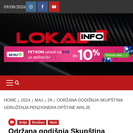
Skip
09/08/2026
to
Instagram
Facebook
Youtube
content
Primary
Menu
HOME
2024
МАЈ
29
ODRŽANA GODIŠNJA SKUPŠTINA
UDRUŽENJA PENZIONERA OPŠTINE ARILJE
Arilje
Društvo
Vesti
Održana godišnja Skupština