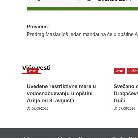
Post
Previous:
Predrag Maslar još jedan mandat na čelu opštine Ar
navigation
Više vesti
Vesti
Vesti
Lučan
Uvedene restriktivne mere u
Svečano o
vodosnabdevanju u opštini
Dragačevs
Arilje od 8. avgusta
Guči
07/08/2026
07/08/2026