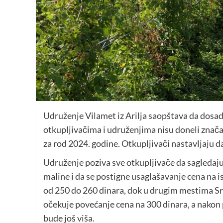
Udruženje Vilamet iz Arilja saopštava da dosad
otkupljivačima i udruženjima nisu doneli znač
za rod 2024. godine. Otkupljivači nastavljaju 
Udruženje poziva sve otkupljivače da sagledaju 
maline i da se postigne usaglašavanje cena na is
od 250 do 260 dinara, dok u drugim mestima Sr
očekuje povećanje cena na 300 dinara, a nakon 
bude još viša.