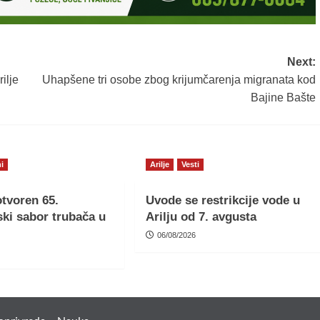
Next:
ilje
Uhapšene tri osobe zbog krijumčarenja migranata kod
Bajine Bašte
i
Arilje
Vesti
tvoren 65.
Uvode se restrikcije vode u
ki sabor trubača u
Arilju od 7. avgusta
06/08/2026