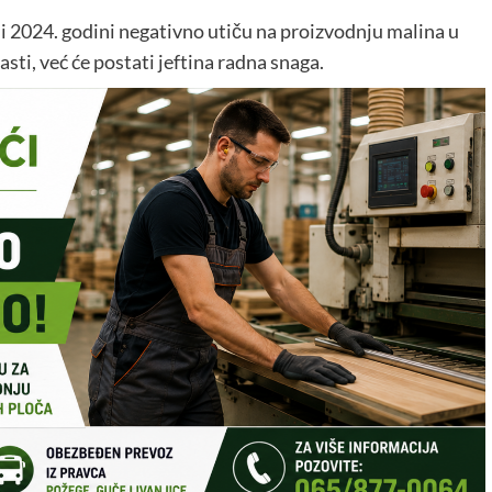
 i 2024. godini negativno utiču na proizvodnju malina u
lasti, već će postati jeftina radna snaga.