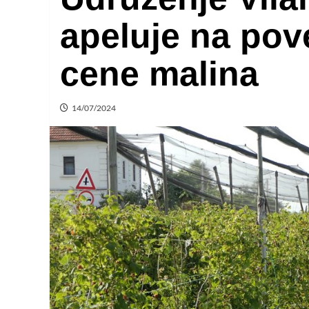
apeluje na pov
cene malina
14/07/2024