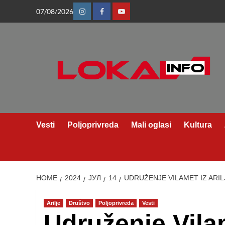
Skip
07/08/2026
Instagram
Facebook
Youtube
to
content
Vesti
Poljoprivreda
Mali oglasi
Kultura
HOME
2024
ЈУЛ
14
UDRUŽENJE VILAMET IZ ARI
Arilje
Društvo
Poljoprivreda
Vesti
Udruženje Vilam