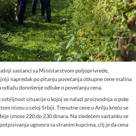
ašnji sastanci sa Ministarstvom poljoprivrede,
ajniji napredak po pitanju povećanja otkupne cene malina
da odlažu donošenje odluke o povećanju cena.
ozbiljnost situacije u kojoj se nalazi proizvodnja srpske
tom nivou u celoj Srbiji. Trenutne cene u Arilju kreću se
bije iznose 220 do 230 dinara. Na sledećem sastanku se
potpisivanja ugovora sa stranim kupcima, cilj je da cena