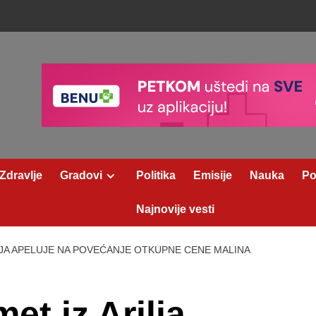
Zdravlje
Gradovi
Politika
Emisije
Nauka
Po
Najnovije vesti
LJA APELUJE NA POVEĆANJE OTKUPNE CENE MALINA
et iz Arilja