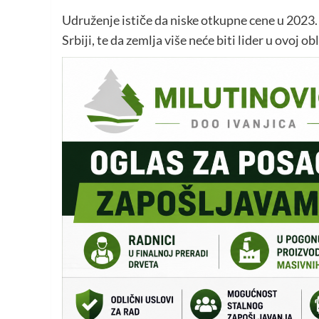
Udruženje ističe da niske otkupne cene u 2023.
Srbiji, te da zemlja više neće biti lider u ovoj ob