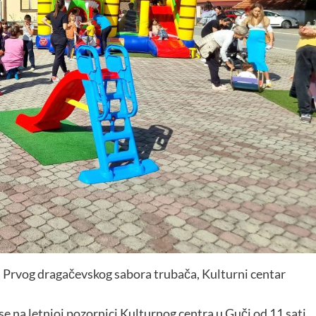
Prvog dragačevskog sabora trubača, Kulturni centar
se na letnjoj pozornici Kulturnog centra u Guči od 11 sati