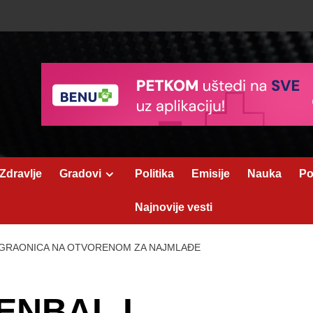
Zdravlje
Gradovi
Politika
Emisije
Nauka
Po
Najnovije vesti
 IGRAONICA NA OTVORENOM ZA NAJMLAĐE
ENBAL I