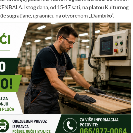
ENBALA. Istog dana, od 15-17 sati, na platou Kulturnog
ađe sugrađane, igraonicu na otvorenom „Dambiko“.