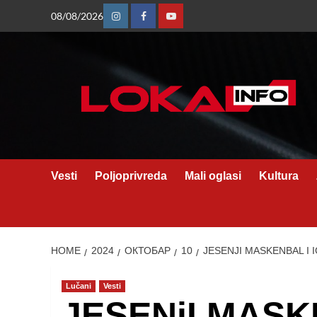
Skip
08/08/2026
Instagram
Facebook
Youtube
to
content
Vesti
Poljoprivreda
Mali oglasi
Kultura
HOME
2024
ОКТОБАР
10
JESENJI MASKENBAL I
Lučani
Vesti
JESENjI MASK