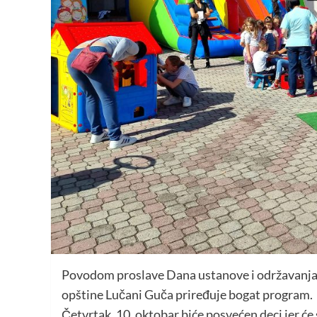
Povodom proslave Dana ustanove i održavanja 
opštine Lučani Guča priređuje bogat program.
Četvrtak, 10. oktobar biće posvećen deci jer će 