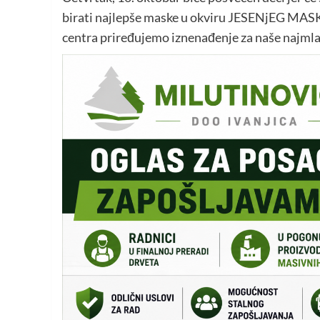
birati najlepše maske u okviru JESENjEG MASK
centra priređujemo iznenađenje za naše najml