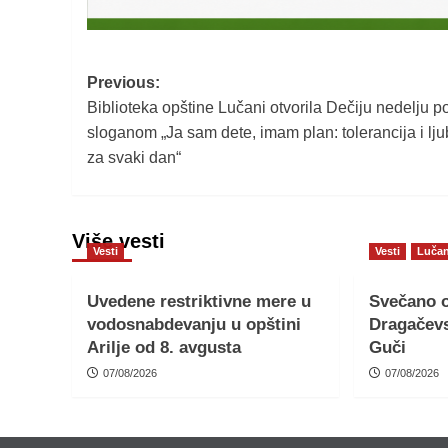
Post
Previous:
Biblioteka opštine Lučani otvorila Dečiju nedelju p
navigation
sloganom „Ja sam dete, imam plan: tolerancija i lj
za svaki dan“
Više vesti
Vesti
Vesti
Lučan
Uvedene restriktivne mere u
Svečano o
vodosnabdevanju u opštini
Dragačevs
Arilje od 8. avgusta
Guči
07/08/2026
07/08/2026