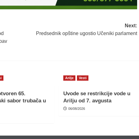
Next:
od
Predsednik opštine ugostio Učeniki parlament
ubav
i
Arilje
Vesti
tvoren 65.
Uvode se restrikcije vode u
ki sabor trubača u
Arilju od 7. avgusta
06/08/2026