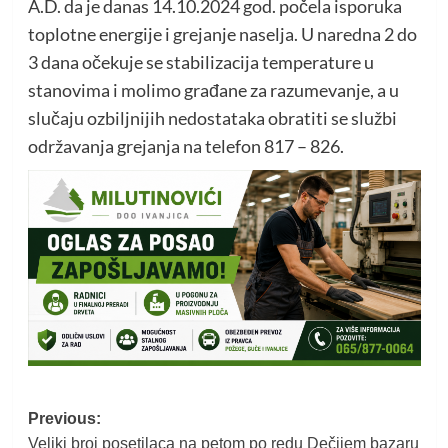
A.D. da je danas 14.10.2024 god. počela isporuka
toplotne energije i grejanje naselja. U naredna 2 do
3 dana očekuje se stabilizacija temperature u
stanovima i molimo građane za razumevanje, a u
slučaju ozbiljnijih nedostataka obratiti se službi
održavanja grejanja na telefon 817 – 826.
Post
Previous:
Veliki broj posetilaca na petom po redu Dečijem bazaru