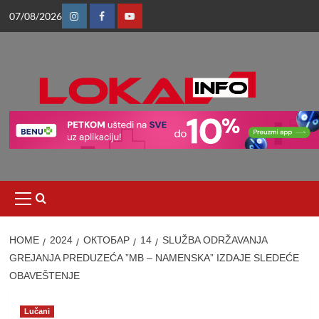
Skip
07/08/2026
to
Instagram
Facebook
Youtube
content
Primary
Menu
HOME
2024
ОКТОБАР
14
SLUŽBA ODRŽAVANJA
GREJANJA PREDUZEĆA ”MB – NAMENSKA” IZDAJE SLEDEĆE
OBAVEŠTENJE
Lučani