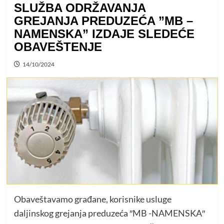
SLUŽBA ODRŽAVANJA
GREJANJA PREDUZEĆA ”MB –
NAMENSKA” IZDAJE SLEDEĆE
OBAVEŠTENJE
14/10/2024
Obaveštavamo građane, korisnike usluge
daljinskog grejanja preduzeća ″MB -NAMENSKA″