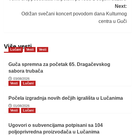
navigation
Next:
Održan svečani koncert povodom dana Kulturnog
centra u Guči
Više vesti
Lučani
Vesti
Vesti
Guča spremna za početak 65. Dragačevskog
sabora trubača
03/08/2026
Vesti
Lučani
Počela izgradnja novih dečjih igrališta u Lučanima
01/08/2026
Vesti
Lučani
Ugovori o subvencijama potpisani sa 104
poljoprivredna proizvođača u Lučanima