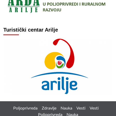
Turistički centar Arilje
Poljoprivreda
Zdravlje
Nauka
Vesti
Vesti
Poljoprivreda
Nauka