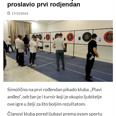
proslavio prvi rodjendan
17/12/2024
Simolično na prvi rođendan pikado kluba ,,Plavi
anđeo“, održan je i turnir koji je okupio ljubitelje
ove igre u želji za što boljim rezultatom.
Članovi kluba pored ljubavi prema ovom sportu