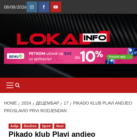
Skip
08/08/2026
to
Instagram
Facebook
Youtube
content
Primary
Menu
HOME
2024
ДЕЦЕМБАР
17
PIKADO KLUB PLAVI ANDJEO
PROSLAVIO PRVI RODJENDAN
Arilje
Društvo
Sport
Vesti
Pikado klub Plavi andjeo