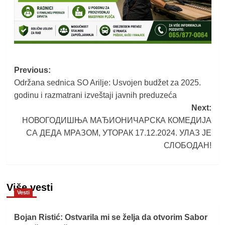
Post
Previous:
Održana sednica SO Arilje: Usvojen budžet za 2025.
navigation
godinu i razmatrani izveštaji javnih preduzeća
Next:
НОВОГОДИШЊА МАЂИОНИЧАРСКА КОМЕДИЈА
СА ДЕДА МРАЗОМ, УТОРАК 17.12.2024. УЛАЗ ЈЕ
СЛОБОДАН!
Više vesti
Vesti
Bojan Ristić: Ostvarila mi se želja da otvorim Sabor