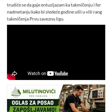
trudiće se da gaje entuzijazam ka takmičenju i fer
nadmetanju kako bi sledeće godine ušli u viši rang
takmičenja Prvu saveznu ligu.