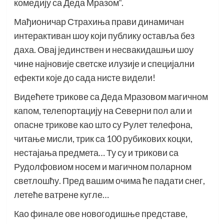
комедију са Деда Мразом“.
Мађионичар Страхиња прави динамичан
интерактиван шоу који публику оставља без
даха. Овај јединствен и несвакидашњи шоу
чине најновије светске илузије и специјални
ефекти које до сада нисте видели!
Видећете трикове са Деда Мразовом магичном
капом, телепортацију на Северни пол али и
опасне трикове као што су Рулет телефона,
читање мисли, трик са 100 рубикових коцки,
нестајања предмета… Ту су и трикови са
Рудолфовиом носем и магичном поларном
светлошћу. Пред вашим очима ће падати снег,
летеће ватрене кугле…
Као финале ове новогодишње представе,