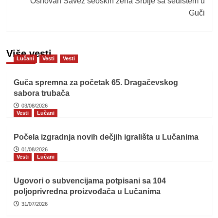
Osnovan Savez seoskih žena Srbije sa sedištem u
Guči
Više vesti
Lučani
Vesti
Vesti
Guča spremna za početak 65. Dragačevskog
sabora trubača
03/08/2026
Vesti
Lučani
Počela izgradnja novih dečjih igrališta u Lučanima
01/08/2026
Vesti
Lučani
Ugovori o subvencijama potpisani sa 104
poljoprivredna proizvođača u Lučanima
31/07/2026