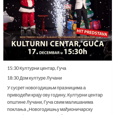
15:30 Културни центар, Гуча
18:30 Дом културе Лучани
У
сусрет новогодишњм празницима а
приводећи крају ову годину, Културни центар
општине Лучани, Гуча свим малишанима
поклања „Новогодишњу мађионичарску