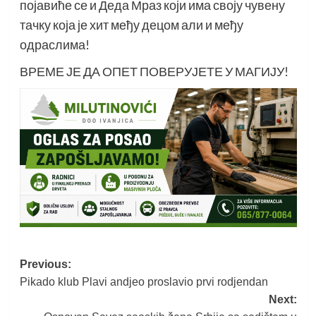
појавиће се и Деда Мраз који има своју чувену
тачку која је хит међу децом али и међу
одраслима!
ВРЕМЕ ЈЕ ДА ОПЕТ ПОВЕРУЈЕТЕ У МАГИЈУ!
Post
Previous:
Pikado klub Plavi andjeo proslavio prvi rodjendan
navigation
Next: