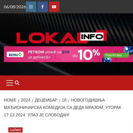
Skip
06/08/2026
to
Instagram
Facebook
Youtube
content
Primary
Menu
HOME
2024
ДЕЦЕМБАР
18
НОВОГОДИШЊА
МАЂИОНИЧАРСКА КОМЕДИЈА СА ДЕДА МРАЗОМ, УТОРАК
17.12.2024. УЛАЗ ЈЕ СЛОБОДАН!
Lučani