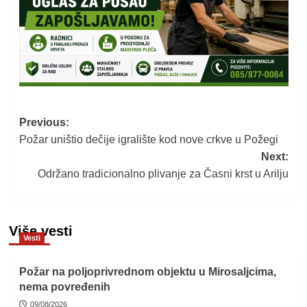
Post
Previous:
Požar uništio dečije igralište kod nove crkve u Požegi
navigation
Next:
Održano tradicionalno plivanje za Časni krst u Arilju
Više vesti
Vesti
Požar na poljoprivrednom objektu u Mirosaljcima,
nema povređenih
09/08/2026