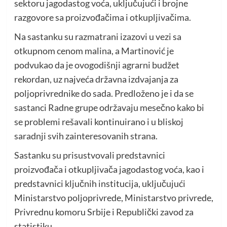
sektoru jagodastog voća, uključujući i brojne
razgovore sa proizvođačima i otkupljivačima.
Na sastanku su razmatrani izazovi u vezi sa
otkupnom cenom malina, a Martinović je
podvukao da je ovogodišnji agrarni budžet
rekordan, uz najveća državna izdvajanja za
poljoprivrednike do sada. Predloženo je i da se
sastanci Radne grupe održavaju mesečno kako bi
se problemi rešavali kontinuirano i u bliskoj
saradnji svih zainteresovanih strana.
Sastanku su prisustvovali predstavnici
proizvođača i otkupljivača jagodastog voća, kao i
predstavnici ključnih institucija, uključujući
Ministarstvo poljoprivrede, Ministarstvo privrede,
Privrednu komoru Srbije i Republički zavod za
statistiku.