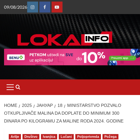
Skip
09/08/2026
to
Instagram
Facebook
Youtube
content
Primary
Menu
HOME
2025
ЈАНУАР
18
MINISTARSTVO POZVALO
OTKUPLJIVAČE MALINA DA DOPLATE DO MINIMUM 300
DINARA PO KILOGRAMU ZA MALINE RODA 2024. GODINE
Arilje
Društvo
Ivanjica
Lučani
Poljoprivreda
Požega