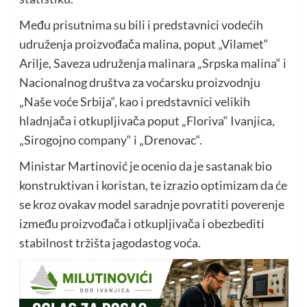
Među prisutnima su bili i predstavnici vodećih
udruženja proizvođača malina, poput „Vilamet“
Arilje, Saveza udruženja malinara „Srpska malina“ i
Nacionalnog društva za voćarsku proizvodnju
„Naše voće Srbija“, kao i predstavnici velikih
hladnjača i otkupljivača poput „Floriva“ Ivanjica,
„Sirogojno company“ i „Drenovac“.
Ministar Martinović je ocenio da je sastanak bio
konstruktivan i koristan, te izrazio optimizam da će
se kroz ovakav model saradnje povratiti poverenje
između proizvođača i otkupljivača i obezbediti
stabilnost tržišta jagodastog voća.