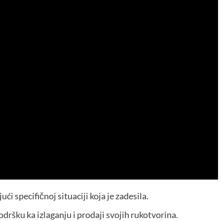
i specifičnoj situaciji koja je zadesila.
ršku ka izlaganju i prodaji svojih rukotvorina.