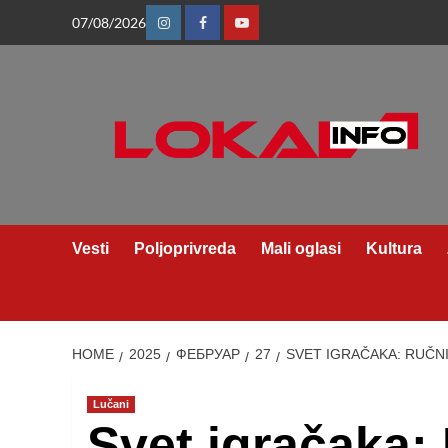
Skip
07/08/2026
Instagram
Facebook
Youtube
to
content
Vesti
Poljoprivreda
Mali oglasi
Kultura
HOME
2025
ФЕБРУАР
27
SVET IGRAČAKA: RUČN
Lučani
Svet igračaka: