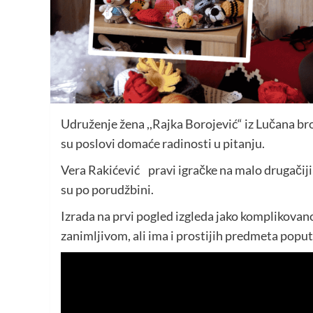
Udruženje žena ,,Rajka Borojević“ iz Lučana broj
su poslovi domaće radinosti u pitanju.
Vera Rakićević pravi igračke na malo drugačiji 
su po porudžbini.
Izrada na prvi pogled izgleda jako komplikovano,
zanimljivom, ali ima i prostijih predmeta poput