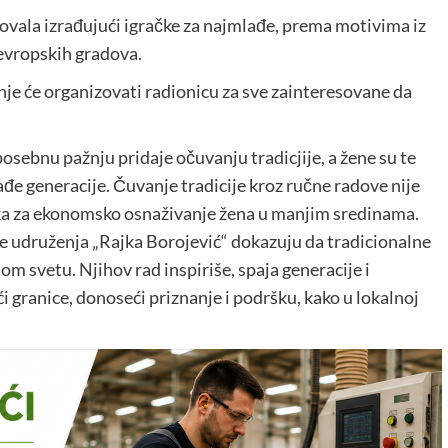
vala izrađujući igračke za najmlađe, prema motivima iz
h evropskih gradova.
nje će organizovati radionicu za sve zainteresovane da
posebnu pažnju pridaje očuvanju tradicjije, a žene su te
đe generacije. Čuvanje tradicije kroz ručne radove nije
lika za ekonomsko osnaživanje žena u manjim sredinama.
ice udruženja „Rajka Borojević“ dokazuju da tradicionalne
m svetu. Njihov rad inspiriše, spaja generacije i
 granice, donoseći priznanje i podršku, kako u lokalnoj