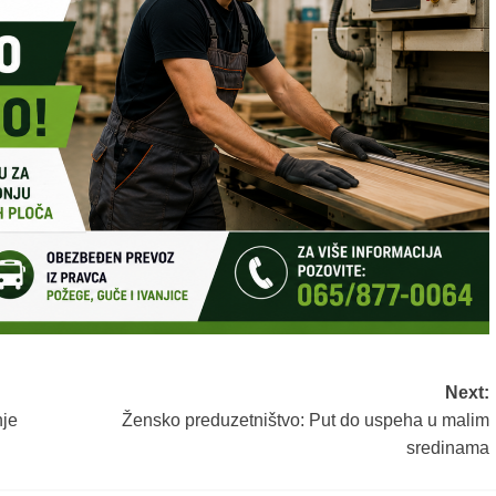
Next:
nje
Žensko preduzetništvo: Put do uspeha u malim
sredinama