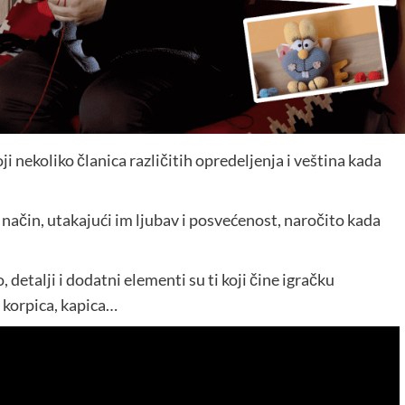
i nekoliko članica različitih opredeljenja i veština kada
način, utakajući im ljubav i posvećenost, naročito kada
 detalji i dodatni elementi su ti koji čine igračku
 korpica, kapica…