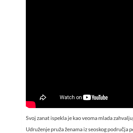
Svoj zanat ispekla je kao veoma mlada zahvaljujuć
Udruženje pruža ženama iz seoskog područja pod