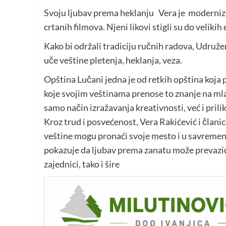
Svoju ljubav prema heklanju Vera je modernizo
crtanih filmova. Njeni likovi stigli su do veliki
Kako bi održali tradiciju ručnih radova, Udruže
uče veštine pletenja, heklanja, veza.
Opština Lučani jedna je od retkih opština koja 
koje svojim veštinama prenose to znanje na mla
samo način izražavanja kreativnosti, već i pri
Kroz trud i posvećenost, Vera Rakićević i član
veštine mogu pronaći svoje mesto i u savremeno
pokazuje da ljubav prema zanatu može prevazići
zajednici, tako i šire