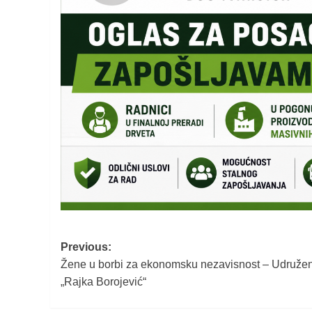
Post
Previous:
Žene u borbi za ekonomsku nezavisnost – Udruže
navigation
„Rajka Borojević“