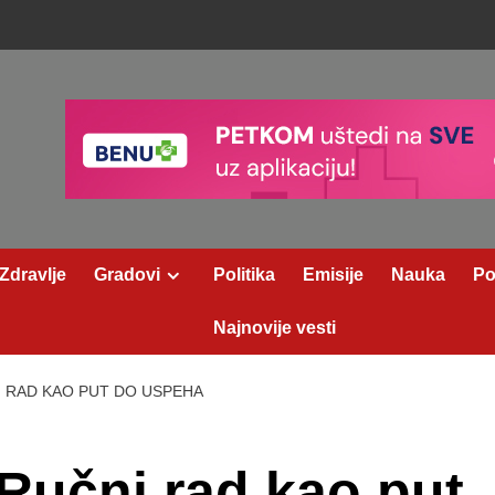
Zdravlje
Gradovi
Politika
Emisije
Nauka
Po
Najnovije vesti
I RAD KAO PUT DO USPEHA
 Ručni rad kao put