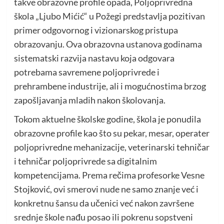
takve obrazovne profile opada, Poljoprivredna
škola „Ljubo Mićić“ u Požegi predstavlja pozitivan
primer odgovornog i vizionarskog pristupa
obrazovanju. Ova obrazovna ustanova godinama
sistematski razvija nastavu koja odgovara
potrebama savremene poljoprivrede i
prehrambene industrije, ali i mogućnostima brzog
zapošljavanja mladih nakon školovanja.
Tokom aktuelne školske godine, škola je ponudila
obrazovne profile kao što su pekar, mesar, operater
poljoprivredne mehanizacije, veterinarski tehničar
i tehničar poljoprivrede sa digitalnim
kompetencijama. Prema rečima profesorke Vesne
Stojković, ovi smerovi nude ne samo znanje već i
konkretnu šansu da učenici već nakon završene
srednje škole nađu posao ili pokrenu sopstveni