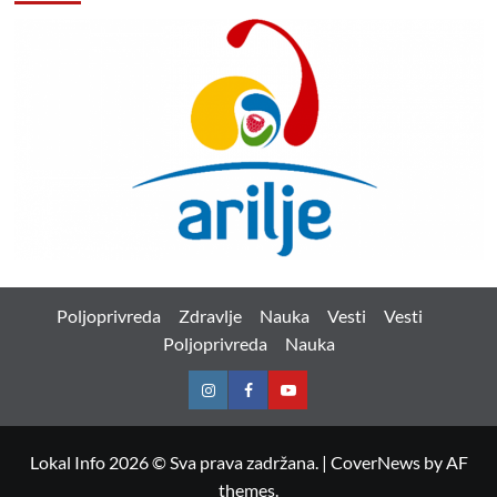
Poljoprivreda
Zdravlje
Nauka
Vesti
Vesti
Poljoprivreda
Nauka
Instagram
Facebook
Youtube
Lokal Info 2026 © Sva prava zadržana.
|
CoverNews
by AF
themes.