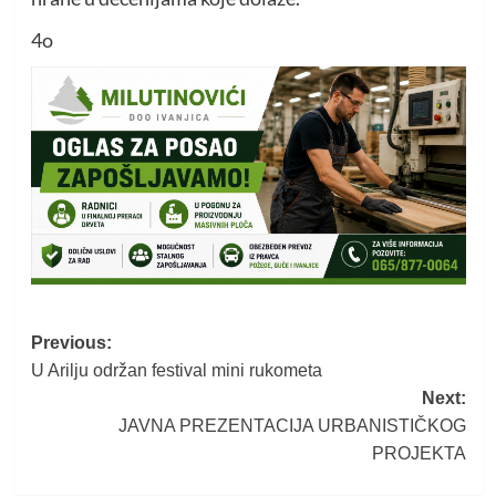
4o
Post
Previous:
U Arilju održan festival mini rukometa
navigation
Next:
JAVNA PREZENTACIJA URBANISTIČKOG
PROJEKTA