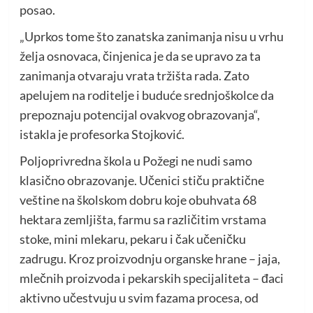
posao.
„Uprkos tome što zanatska zanimanja nisu u vrhu
želja osnovaca, činjenica je da se upravo za ta
zanimanja otvaraju vrata tržišta rada. Zato
apelujem na roditelje i buduće srednjoškolce da
prepoznaju potencijal ovakvog obrazovanja“,
istakla je profesorka Stojković.
Poljoprivredna škola u Požegi ne nudi samo
klasično obrazovanje. Učenici stiču praktične
veštine na školskom dobru koje obuhvata 68
hektara zemljišta, farmu sa različitim vrstama
stoke, mini mlekaru, pekaru i čak učeničku
zadrugu. Kroz proizvodnju organske hrane – jaja,
mlečnih proizvoda i pekarskih specijaliteta – đaci
aktivno učestvuju u svim fazama procesa, od