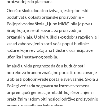
proizvodnje do plasmana.
Ono što školu dodatno izdvaja jeste pionirski
poduhvat u oblasti organske proizvodnje –
Poljoprivredna škola „Ljubo Mićić“ bila je prva u
Srbiji koja je sertifikovana za proizvodnju
organskih jaja. U okviru školskog dobra razvijen je i
zasad zaboravljenih sorti voća poput budinke i
kožare, koje se vraćaju na tržište kroz inicijative
učenika i nastavnog osoblja.
Imajući u vidu prognoze da će u budućnosti
potrebe za hranom značajno porasti, obrazovanje
u oblasti poljoprivrede postaje sve važnije. Škola u
Požegi već sada odgovara na izazove vremena,
pripremajući generacije mladih koji će znanjem i
praktičnim radom biti nosioci održive proizvodnje
hrane u decenijama koje dolaze.