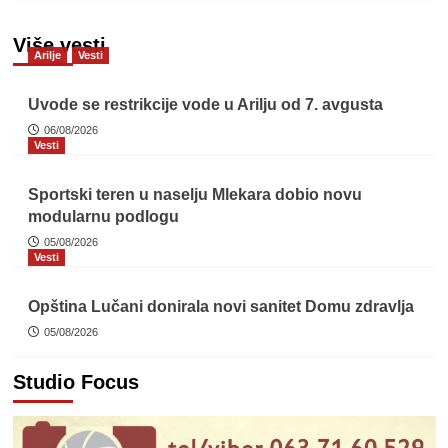
Više vesti
Arilje
Vesti
Uvode se restrikcije vode u Arilju od 7. avgusta
06/08/2026
Vesti
Sportski teren u naselju Mlekara dobio novu
modularnu podlogu
05/08/2026
Vesti
Opština Lučani donirala novi sanitet Domu zdravlja
05/08/2026
Studio Focus