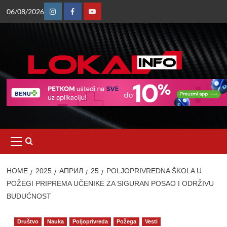
Skip
06/08/2026
to
Instagram
Facebook
Youtube
content
Primary
Menu
HOME
2025
АПРИЛ
25
POLJOPRIVREDNA ŠKOLA U
POŽEGI PRIPREMA UČENIKE ZA SIGURAN POSAO I ODRŽIVU
BUDUĆNOST
Društvo
Nauka
Poljoprivreda
Požega
Vesti