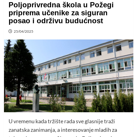
Poljoprivredna škola u Požegi
priprema učenike za siguran
posao i održivu budućnost
25/04/2025
U vremenu kada tržište rada sve glasnije traži
zanatska zanimanja, a interesovanje mladih za