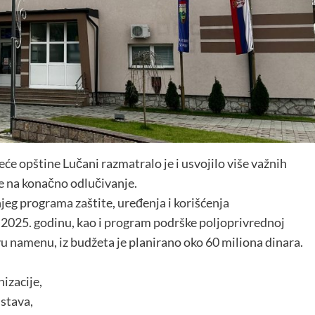
će opštine Lučani razmatralo je i usvojilo više važnih
ne na konačno odlučivanje.
jeg programa zaštite, uređenja i korišćenja
a 2025. godinu, kao i program podrške poljoprivrednoj
 ovu namenu, iz budžeta je planirano oko 60 miliona dinara.
izacije,
nstava,