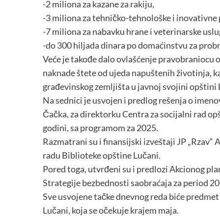
-2 miliona za kazane za rakiju,
-3 miliona za tehničko-tehnološke i inovativne 
-7 miliona za nabavku hrane i veterinarske uslug
-do 300 hiljada dinara po domaćinstvu za prob
Veće je takođe dalo ovlašćenje pravobraniocu 
naknade štete od ujeda napuštenih životinja, ka
građevinskog zemljišta u javnoj svojini opštini
Na sednici je usvojen i predlog rešenja o imen
Čačka, za direktorku Centra za socijalni rad opš
godini, sa programom za 2025.
Razmatrani su i finansijski izveštaji JP „Rzav“ A
radu Biblioteke opštine Lučani.
Pored toga, utvrđeni su i predlozi Akcionog pl
Strategije bezbednosti saobraćaja za period 2
Sve usvojene tačke dnevnog reda biće predmet 
Lučani, koja se očekuje krajem maja.