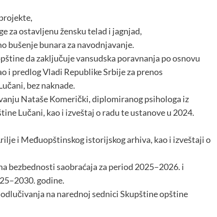
projekte,
e za ostavljenu žensku telad i jagnjad,
no bušenje bunara za navodnjavanje.
opštine da zaključuje vansudska poravnanja po osnovu
o i predlog Vladi Republike Srbije za prenos
 Lučani, bez naknade.
ovanju Nataše Komerički, diplomiranog psihologa iz
tine Lučani, kao i izveštaj o radu te ustanove u 2024.
rilje i Međuopštinskog istorijskog arhiva, kao i izveštaji o
ana bezbednosti saobraćaja za period 2025–2026. i
025–2030. godine.
odlučivanja na narednoj sednici Skupštine opštine