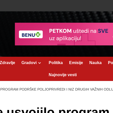
Zdravlje
Gradovi
Politika
Emisije
Nauka
Po
Najnovije vesti
 PROGRAM PODRŠKE POLJOPRIVREDI I NIZ DRUGIH VAŽNIH ODL
 usvojilo program