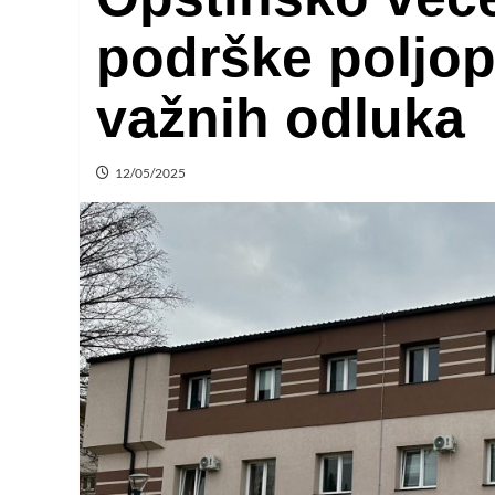
podrške poljopr
važnih odluka
12/05/2025