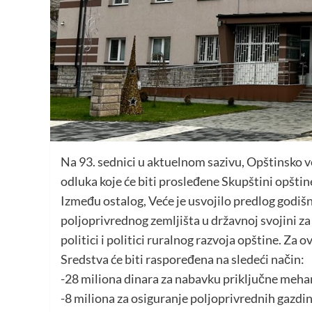
Na 93. sednici u aktuelnom sazivu, Opštinsko ve
odluka koje će biti prosleđene Skupštini opšti
Između ostalog, Veće je usvojilo predlog godišn
poljoprivrednog zemljišta u državnoj svojini z
politici i politici ruralnog razvoja opštine. Za
Sredstva će biti raspoređena na sledeći način:
-28 miliona dinara za nabavku priključne mehan
-8 miliona za osiguranje poljoprivrednih gazdi