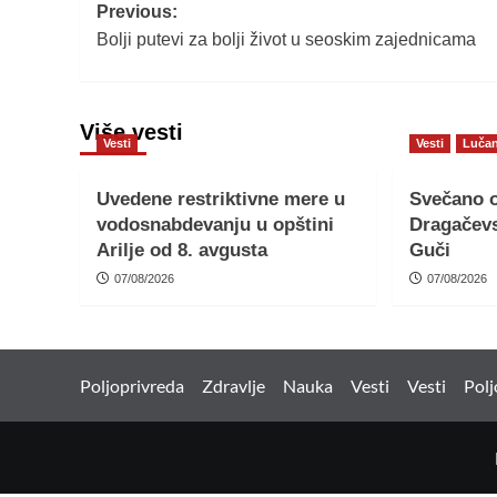
Post
Previous:
Bolji putevi za bolji život u seoskim zajednicama
navigation
Više vesti
Vesti
Vesti
Lučan
Uvedene restriktivne mere u
Svečano o
vodosnabdevanju u opštini
Dragačevs
Arilje od 8. avgusta
Guči
07/08/2026
07/08/2026
Poljoprivreda
Zdravlje
Nauka
Vesti
Vesti
Polj