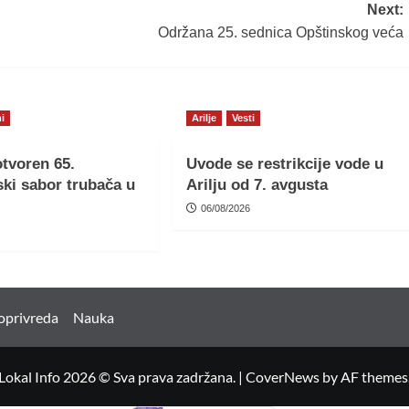
Next:
Održana 25. sednica Opštinskog veća
i
Arilje
Vesti
tvoren 65.
Uvode se restrikcije vode u
ki sabor trubača u
Arilju od 7. avgusta
06/08/2026
oprivreda
Nauka
Lokal Info 2026 © Sva prava zadržana.
|
CoverNews
by AF themes