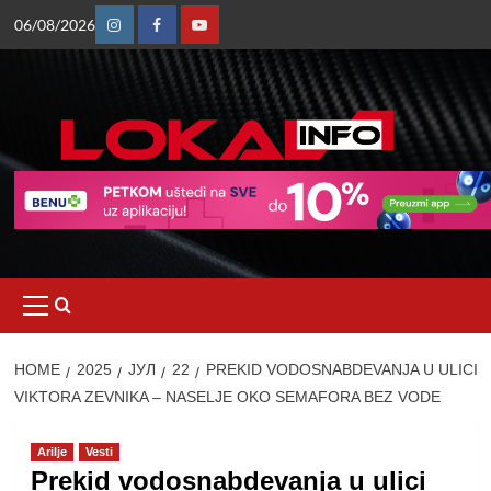
Skip
06/08/2026
to
Instagram
Facebook
Youtube
content
Primary
Menu
HOME
2025
ЈУЛ
22
PREKID VODOSNABDEVANJA U ULICI
VIKTORA ZEVNIKA – NASELJE OKO SEMAFORA BEZ VODE
Arilje
Vesti
Prekid vodosnabdevanja u ulici