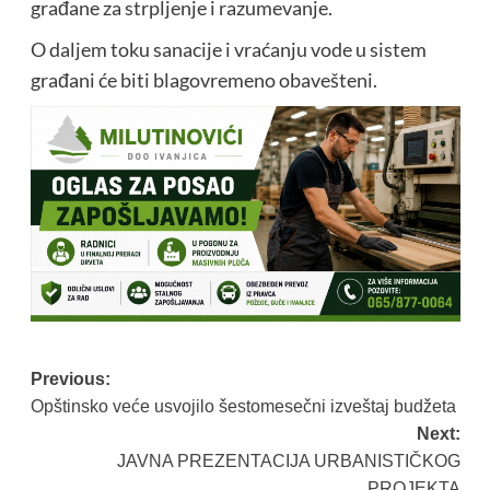
građane za strpljenje i razumevanje.
O daljem toku sanacije i vraćanju vode u sistem
građani će biti blagovremeno obavešteni.
Post
Previous:
Opštinsko veće usvojilo šestomesečni izveštaj budžeta
navigation
Next:
JAVNA PREZENTACIJA URBANISTIČKOG
PROJEKTA