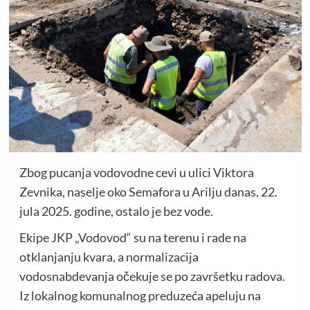
Zbog pucanja vodovodne cevi u ulici Viktora
Zevnika, naselje oko Semafora u Arilju danas, 22.
jula 2025. godine, ostalo je bez vode.
Ekipe JKP „Vodovod“ su na terenu i rade na
otklanjanju kvara, a normalizacija
vodosnabdevanja očekuje se po završetku radova.
Iz lokalnog komunalnog preduzeća apeluju na