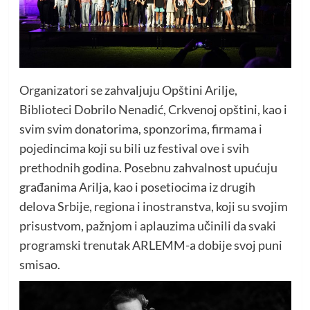
Organizatori se zahvaljuju Opštini Arilje,
Biblioteci Dobrilo Nenadić, Crkvenoj opštini, kao i
svim svim donatorima, sponzorima, firmama i
pojedincima koji su bili uz festival ove i svih
prethodnih godina. Posebnu zahvalnost upućuju
građanima Arilja, kao i posetiocima iz drugih
delova Srbije, regiona i inostranstva, koji su svojim
prisustvom, pažnjom i aplauzima učinili da svaki
programski trenutak ARLEMM-a dobije svoj puni
smisao.