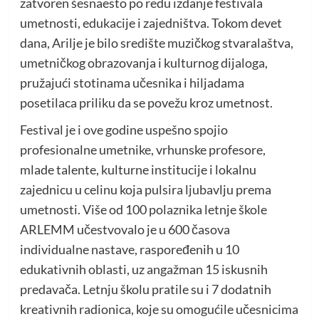
zatvoren šesnaesto po redu izdanje festivala
umetnosti, edukacije i zajedništva. Tokom devet
dana, Arilje je bilo središte muzičkog stvaralaštva,
umetničkog obrazovanja i kulturnog dijaloga,
pružajući stotinama učesnika i hiljadama
posetilaca priliku da se povežu kroz umetnost.
Festival je i ove godine uspešno spojio
profesionalne umetnike, vrhunske profesore,
mlade talente, kulturne institucije i lokalnu
zajednicu u celinu koja pulsira ljubavlju prema
umetnosti. Više od 100 polaznika letnje škole
ARLEMM učestvovalo je u 600 časova
individualne nastave, raspoređenih u 10
edukativnih oblasti, uz angažman 15 iskusnih
predavača. Letnju školu pratile su i 7 dodatnih
kreativnih radionica, koje su omogućile učesnicima