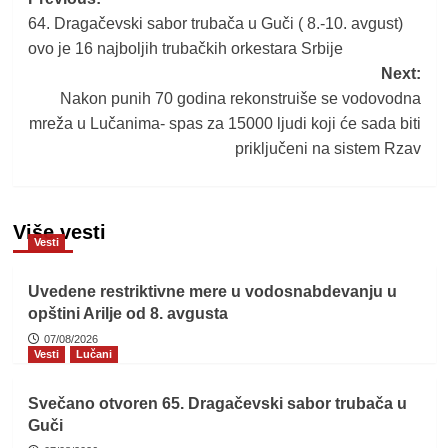
Post
64. Dragačevski sabor trubača u Guči ( 8.-10. avgust)
navigation
ovo je 16 najboljih trubačkih orkestara Srbije
Next:
Nakon punih 70 godina rekonstruiše se vodovodna
mreža u Lučanima- spas za 15000 ljudi koji će sada biti
priključeni na sistem Rzav
Više vesti
Vesti
Uvedene restriktivne mere u vodosnabdevanju u
opštini Arilje od 8. avgusta
07/08/2026
Vesti
Lučani
Svečano otvoren 65. Dragačevski sabor trubača u
Guči