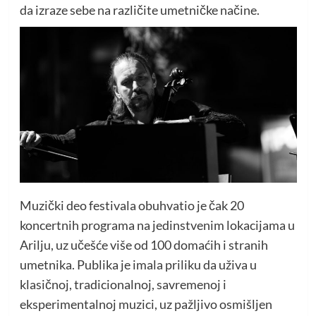
da izraze sebe na različite umetničke načine.
Muzički deo festivala obuhvatio je čak 20
koncertnih programa na jedinstvenim lokacijama u
Arilju, uz učešće više od 100 domaćih i stranih
umetnika. Publika je imala priliku da uživa u
klasičnoj, tradicionalnoj, savremenoj i
eksperimentalnoj muzici, uz pažljivo osmišljen