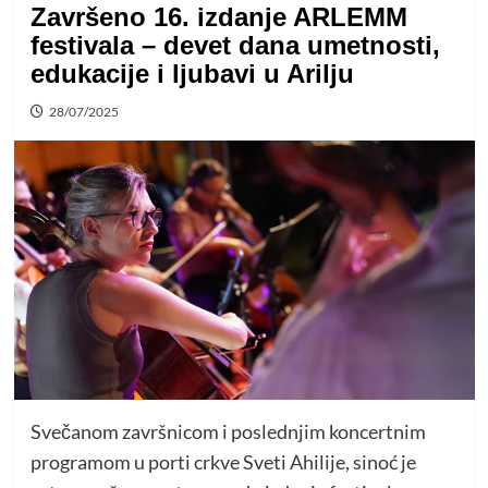
Završeno 16. izdanje ARLEMM
festivala – devet dana umetnosti,
edukacije i ljubavi u Arilju
28/07/2025
Svečanom završnicom i poslednjim koncertnim
programom u porti crkve Sveti Ahilije, sinoć je