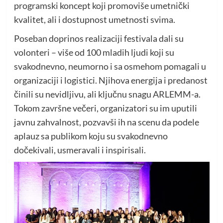
programski koncept koji promoviše umetnički
kvalitet, ali i dostupnost umetnosti svima.
Poseban doprinos realizaciji festivala dali su
volonteri – više od 100 mladih ljudi koji su
svakodnevno, neumorno i sa osmehom pomagali u
organizaciji i logistici. Njihova energija i predanost
činili su nevidljivu, ali ključnu snagu ARLEMM-a.
Tokom završne večeri, organizatori su im uputili
javnu zahvalnost, pozvavši ih na scenu da podele
aplauz sa publikom koju su svakodnevno
dočekivali, usmeravali i inspirisali.