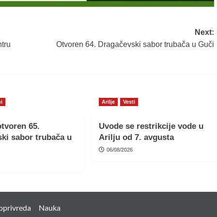
Next:
ntru
Otvoren 64. Dragačevski sabor trubača u Guči
i
Arilje
Vesti
tvoren 65.
Uvode se restrikcije vode u
ki sabor trubača u
Arilju od 7. avgusta
06/08/2026
oprivreda
Nauka