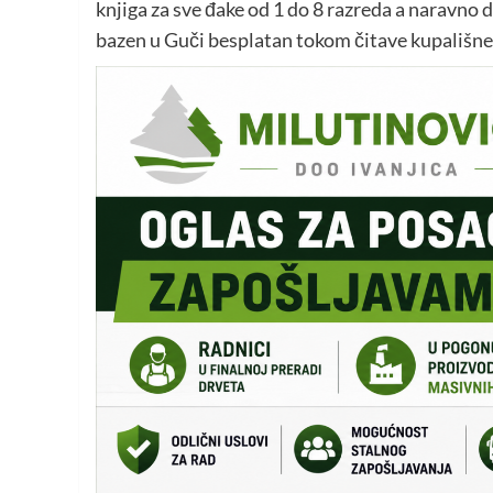
knjiga za sve đake od 1 do 8 razreda a naravno 
bazen u Guči besplatan tokom čitave kupališne