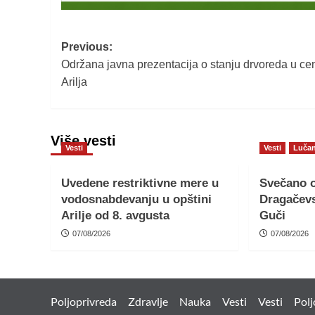
Post
Previous:
Održana javna prezentacija o stanju drvoreda u ce
navigation
Arilja
Više vesti
Vesti
Vesti
Lučan
Uvedene restriktivne mere u
Svečano o
vodosnabdevanju u opštini
Dragačevs
Arilje od 8. avgusta
Guči
07/08/2026
07/08/2026
Poljoprivreda
Zdravlje
Nauka
Vesti
Vesti
Polj