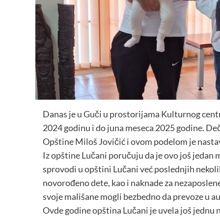
Danas je u Guči u prostorijama Kulturnog centr
2024 godinu i do juna meseca 2025 godine. Deč
Opštine Miloš Jovičić i ovom podelom je nasta
Iz opštine Lučani poručuju da je ovo još jedan m
sprovodi u opštini Lučani već poslednjih nekol
novorođeno dete, kao i naknade za nezaposlene p
svoje mališane mogli bezbedno da prevoze u a
Ovde godine opština Lučani je uvela još jednu