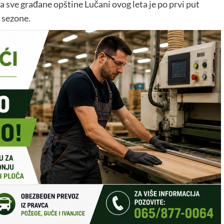
da sve građane opštine Lučani ovog leta je po prvi put
 sezone.