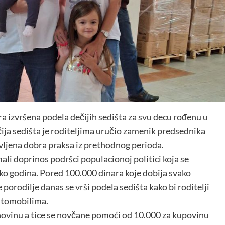
a izvršena podela dečijih sedišta za svu decu rođenu u
ija sedišta je roditeljima uručio zamenik predsednika
vljena dobra praksa iz prethodnog perioda.
ali doprinos podršci populacionoj politici koja se
iko godina. Pored 100.000 dinara koje dobija svako
orodilje danas se vrši podela sedišta kako bi roditelji
utomobilima.
 novinu a tice se novčane pomoći od 10.000 za kupovinu