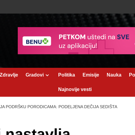
Zdravlje
Gradovi
Politika
Emisije
Nauka
Po
Najnovije vesti
LJA PODRŠKU PORODICAMA: PODELJENA DEČIJA SEDIŠTA
 nastavlja