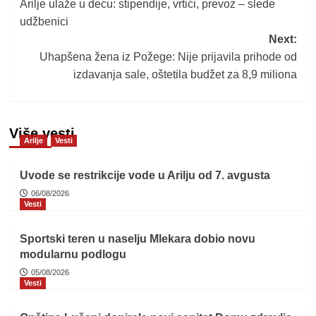
Arilje ulaže u decu: stipendije, vrtići, prevoz – slede
navigation
udžbenici
Next:
Uhapšena žena iz Požege: Nije prijavila prihode od
izdavanja sale, oštetila budžet za 8,9 miliona
Više vesti
Arilje
Vesti
Uvode se restrikcije vode u Arilju od 7. avgusta
06/08/2026
Vesti
Sportski teren u naselju Mlekara dobio novu
modularnu podlogu
05/08/2026
Vesti