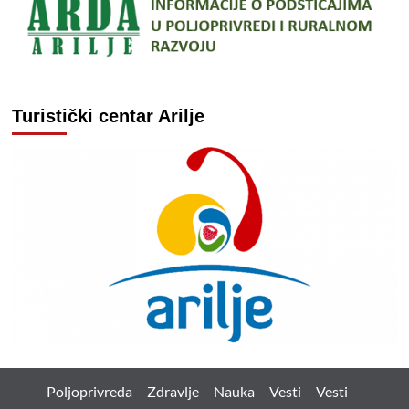
Turistički centar Arilje
Poljoprivreda
Zdravlje
Nauka
Vesti
Vesti