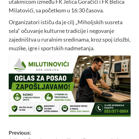
utakmicom između FK Jelica Goračići i FK Belica
Milatovići, sa početkom u 16:30 časova.
Organizatori ističu da je cilj „Miholjskih susreta
sela“ očuvanje kulturne tradicije i negovanje
zajedništva u ruralnim sredinama, kroz spoj izložbi,
muzike, igre i sportskih nadmetanja.
Post
Previous: