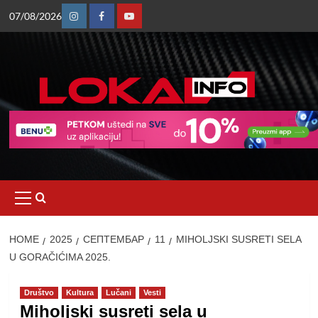
Skip
07/08/2026
to
Instagram
Facebook
Youtube
content
Primary
Menu
HOME
2025
СЕПТЕМБАР
11
MIHOLJSKI SUSRETI SELA
U GORAČIĆIMA 2025.
Društvo
Kultura
Lučani
Vesti
Miholjski susreti sela u