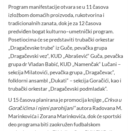
Program manifestacije otvara se u 11 časova
izložbom domaćih proizvoda, rukotvorina i
tradicionalnih zanata, dok je za 12 časova
predviđen bogat kulturno–umetnički program.
Posetiocima će se predstaviti trubački orkestar
„Dragačevske trube“ iz Guče, pevačka grupa
„Dragačevski vez“, KUD „Abrašević“ Guča, pevačka
grupa dr Vladan Babić, KUD „Namenčak“ Lučani –
sekcija Milatovići, pevačka grupa „Dragačevac“,
folklorni ansambl „Dukati“ – sekcija Goračići, kao i
trubački orkestar „Dragačevski podmladak“.
U 15 časova planirana je promocija knjige
„Crkva u
Goračićima i njeni parohijani“
autora Radovana M.
Marinkovića i Zorana Marinkovića, dok će sportski
deo programa biti zaokružen fudbalskom