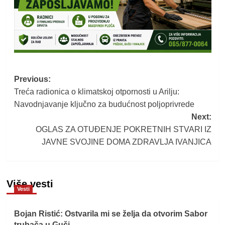
Post
Previous:
Treća radionica o klimatskoj otpornosti u Arilju:
navigation
Navodnjavanje ključno za budućnost poljoprivrede
Next:
OGLAS ZA OTUĐENJE POKRETNIH STVARI IZ
JAVNE SVOJINE DOMA ZDRAVLJA IVANJICA
Više vesti
Vesti
Bojan Ristić: Ostvarila mi se želja da otvorim Sabor
trubača u Guči