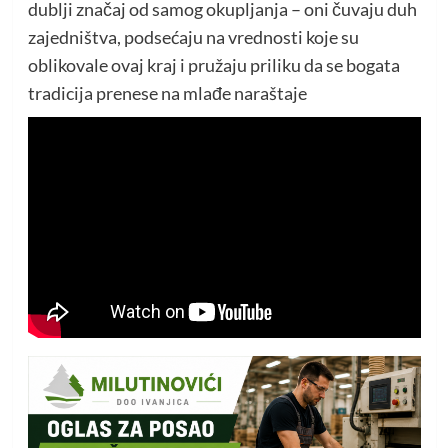
dublji značaj od samog okupljanja – oni čuvaju duh
zajedništva, podsećaju na vrednosti koje su
oblikovale ovaj kraj i pružaju priliku da se bogata
tradicija prenese na mlađe naraštaje