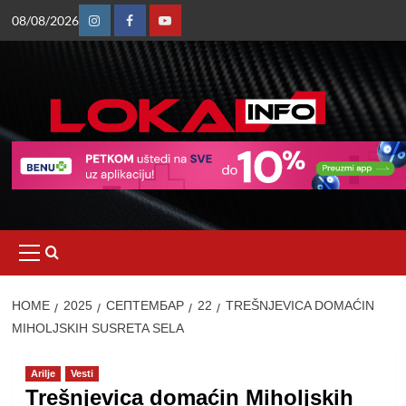
Skip
08/08/2026
to
Instagram
Facebook
Youtube
content
Primary
Menu
HOME
2025
СЕПТЕМБАР
22
TREŠNJEVICA DOMAĆIN
MIHOLJSKIH SUSRETA SELA
Arilje
Vesti
Trešnjevica domaćin Miholjskih