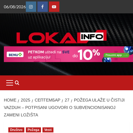
Skip
06/08/2026
to
Instagram
Facebook
Youtube
content
Primary
Menu
HOME
2025
СЕПТЕМБАР
27
POŽEGA ULAŽE U ČISTIJI
VAZDUH – POTPISANI UGOVORI O SUBVENCIONISANOJ
ZAMENI LOŽIŠTA
Društvo
Požega
Vesti