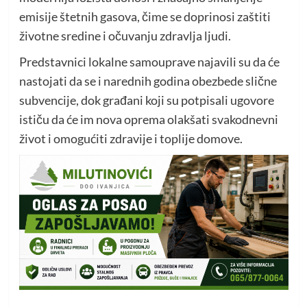
emisije štetnih gasova, čime se doprinosi zaštiti
životne sredine i očuvanju zdravlja ljudi.
Predstavnici lokalne samouprave najavili su da će
nastojati da se i narednih godina obezbede slične
subvencije, dok građani koji su potpisali ugovore
ističu da će im nova oprema olakšati svakodnevni
život i omogućiti zdravije i toplije domove.