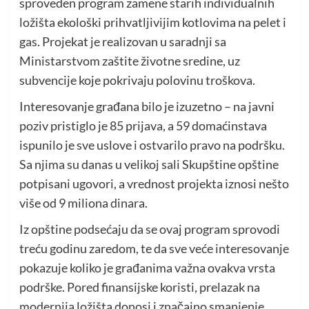
sproveden program zamene starih individualnih
ložišta ekološki prihvatljivijim kotlovima na pelet i
gas. Projekat je realizovan u saradnji sa
Ministarstvom zaštite životne sredine, uz
subvencije koje pokrivaju polovinu troškova.
Interesovanje građana bilo je izuzetno – na javni
poziv pristiglo je 85 prijava, a 59 domaćinstava
ispunilo je sve uslove i ostvarilo pravo na podršku.
Sa njima su danas u velikoj sali Skupštine opštine
potpisani ugovori, a vrednost projekta iznosi nešto
više od 9 miliona dinara.
Iz opštine podsećaju da se ovaj program sprovodi
treću godinu zaredom, te da sve veće interesovanje
pokazuje koliko je građanima važna ovakva vrsta
podrške. Pored finansijske koristi, prelazak na
modernija ložišta donosi i značajno smanjenje