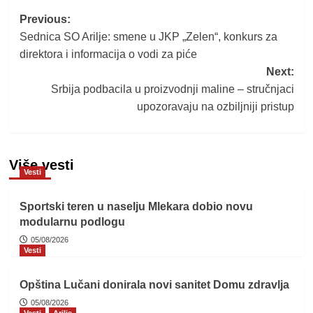
Post
Previous:
Sednica SO Arilje: smene u JKP „Zelen“, konkurs za
navigation
direktora i informacija o vodi za piće
Next:
Srbija podbacila u proizvodnji maline – stručnjaci
upozoravaju na ozbiljniji pristup
Više vesti
Vesti
Sportski teren u naselju Mlekara dobio novu
modularnu podlogu
05/08/2026
Vesti
Opština Lučani donirala novi sanitet Domu zdravlja
05/08/2026
Vesti
Arilje