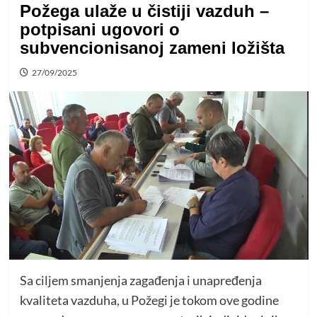
Požega ulaže u čistiji vazduh –
potpisani ugovori o
subvencionisanoj zameni ložišta
27/09/2025
Sa ciljem smanjenja zagađenja i unapređenja
kvaliteta vazduha, u Požegi je tokom ove godine