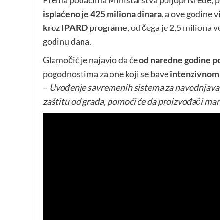
Prema podacima Ministarstva poljoprivrede, p
isplaćeno je 425 miliona dinara
, a ove godine v
kroz IPARD programe
, od čega je 2,5 miliona 
godinu dana.
Glamočić je najavio da će
od naredne godine pod
pogodnostima za one koji se bave
intenzivnom
–
Uvođenje savremenih sistema za navodnjavanj
zaštitu od grada, pomoći će da proizvođači ma