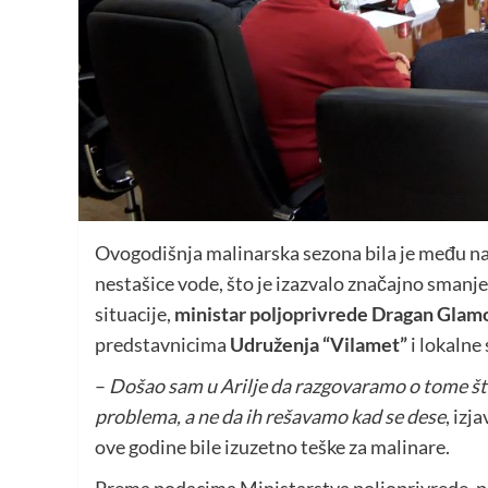
Ovogodišnja malinarska sezona bila je među na
nestašice vode, što je izazvalo značajno smanje
situacije,
ministar poljoprivrede Dragan Glam
predstavnicima
Udruženja “Vilamet”
i lokalne
–
Došao sam u Arilje da razgovaramo o tome š
problema, a ne da ih rešavamo kad se dese
, izj
ove godine bile izuzetno teške za malinare.