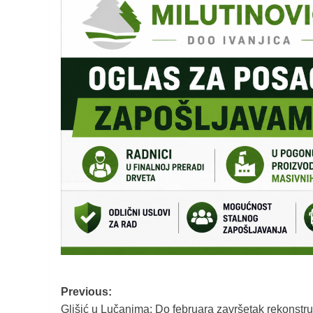
Post
Previous:
Glišić u Lučanima: Do februara završetak rekonstru