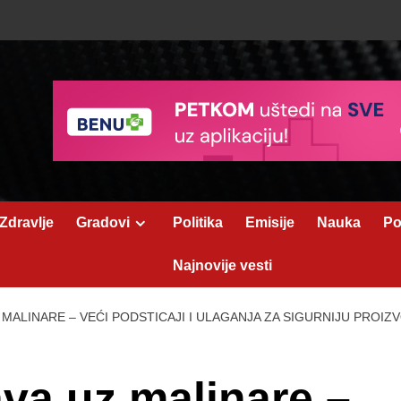
Zdravlje
Gradovi
Politika
Emisije
Nauka
Po
Najnovije vesti
MALINARE – VEĆI PODSTICAJI I ULAGANJA ZA SIGURNIJU PROIZ
va uz malinare –