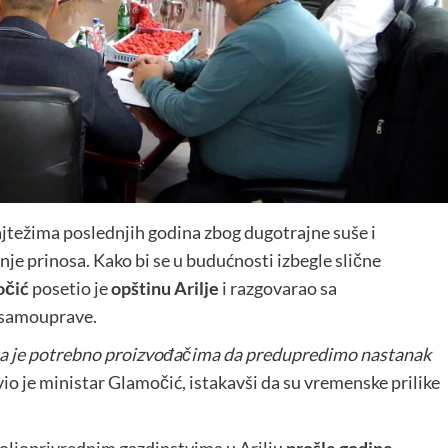
jtežima poslednjih godina zbog dugotrajne suše i
nje prinosa. Kako bi se u budućnosti izbegle slične
očić
posetio je
opštinu Arilje
i razgovarao sa
 samouprave.
ta je potrebno proizvođačima da predupredimo nastanak
avio je ministar Glamočić, istakavši da su vremenske prilike