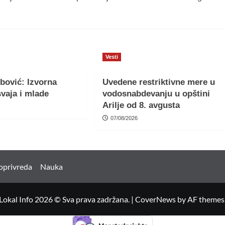
Vesti
bović: Izvorna
Uvedene restriktivne mere u
vaja i mlade
vodosnabdevanju u opštini
Arilje od 8. avgusta
07/08/2026
oprivreda
Nauka
Lokal Info 2026 © Sva prava zadržana.
|
CoverNews
by AF themes