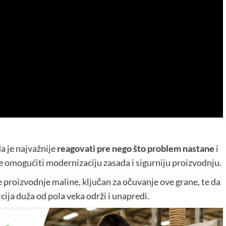
a je najvažnije
reagovati pre nego što problem nastane
i
e omogućiti modernizaciju zasada i sigurniju proizvodnju.
ske proizvodnje maline, ključan za očuvanje ove grane, te da
ija duža od pola veka održi i unapredi.