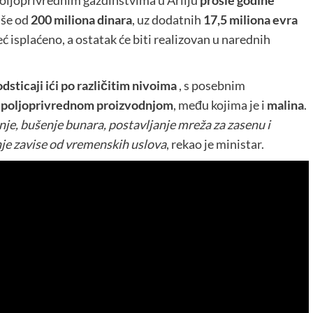
oljoprivrednim gazdinstvima u Arilju
prošle godine
iše od
200 miliona dinara
, uz dodatnih
17,5 miliona evra
već isplaćeno, a ostatak će biti realizovan u narednih
sticaji ići po različitim nivoima
, s posebnim
 poljoprivrednom proizvodnjom
, među kojima je i
malina
.
e, bušenje bunara, postavljanje mreža za zasenu i
nje zavise od vremenskih uslova
, rekao je ministar.