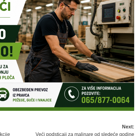
Next:
kcije
Veći podsticaji za malinare od sledeće godine