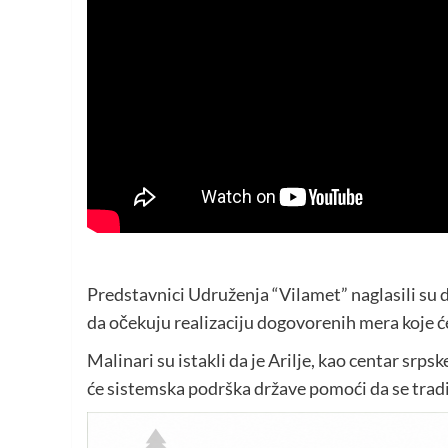
Predstavnici Udruženja “Vilamet” naglasili su d
da očekuju realizaciju dogovorenih mera koje ć
Malinari su istakli da je Arilje, kao centar srp
će sistemska podrška države pomoći da se tradic