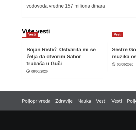
navigation
vodovoda vredne 157 miliona dinara
Više vesti
Vesti
Vesti
Bojan Ristić: Ostvarila mi se
Sestre Go
želja da otvorim Sabor
muzika os
trubača u Guči
08/08/2026
08/08/2026
Poljoprivreda
Zdravlje
Nauka
Vesti
Vesti
Polj