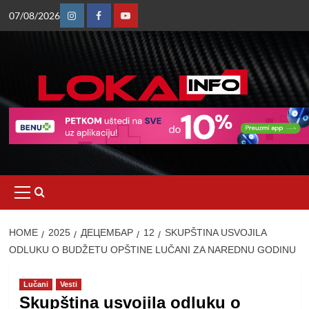
Skip
07/08/2026
to
Instagram
Facebook
Youtube
content
Primary
Menu
HOME
2025
ДЕЦЕМБАР
12
SKUPŠTINA USVOJILA
ODLUKU O BUDŽETU OPŠTINE LUČANI ZA NAREDNU GODINU
Lučani
Vesti
Skupština usvojila odluku o