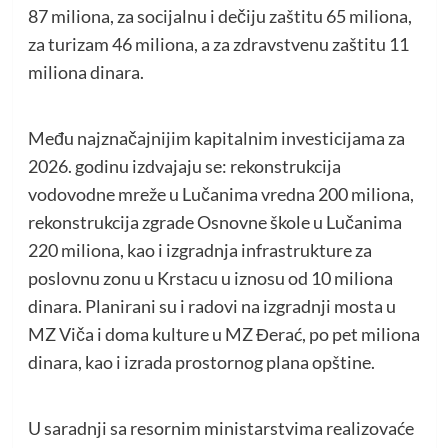
87 miliona, za socijalnu i dečiju zaštitu 65 miliona,
za turizam 46 miliona, a za zdravstvenu zaštitu 11
miliona dinara.
Među najznačajnijim kapitalnim investicijama za
2026. godinu izdvajaju se: rekonstrukcija
vodovodne mreže u Lučanima vredna 200 miliona,
rekonstrukcija zgrade Osnovne škole u Lučanima
220 miliona, kao i izgradnja infrastrukture za
poslovnu zonu u Krstacu u iznosu od 10 miliona
dinara. Planirani su i radovi na izgradnji mosta u
MZ Viča i doma kulture u MZ Đerać, po pet miliona
dinara, kao i izrada prostornog plana opštine.
U saradnji sa resornim ministarstvima realizovaće