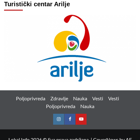
Turistički centar Arilje
Poljoprivreda
Zdravlje
Nauka
Vesti
Vesti
Poljoprivreda
Nauka
Instagram
Facebook
Youtube
Lokal Info 2026 © Sva prava zadržana.
|
CoverNews
by AF