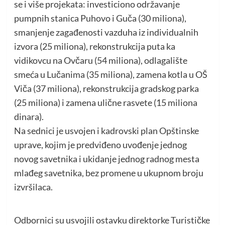
se i više projekata: investiciono održavanje
pumpnih stanica Puhovo i Guča (30 miliona),
smanjenje zagađenosti vazduha iz individualnih
izvora (25 miliona), rekonstrukcija puta ka
vidikovcu na Ovčaru (54 miliona), odlagalište
smeća u Lučanima (35 miliona), zamena kotla u OŠ
Viča (37 miliona), rekonstrukcija gradskog parka
(25 miliona) i zamena ulične rasvete (15 miliona
dinara).
Na sednici je usvojen i kadrovski plan Opštinske
uprave, kojim je predviđeno uvođenje jednog
novog savetnika i ukidanje jednog radnog mesta
mlađeg savetnika, bez promene u ukupnom broju
izvršilaca.
Odbornici su usvojili ostavku direktorke Turističke