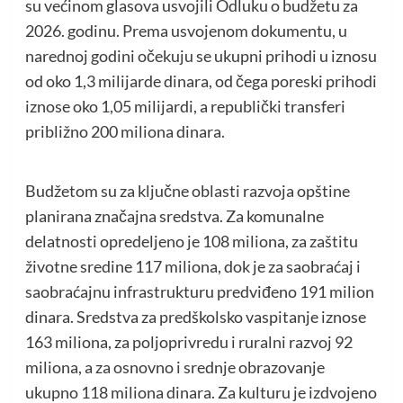
su većinom glasova usvojili Odluku o budžetu za
2026. godinu. Prema usvojenom dokumentu, u
narednoj godini očekuju se ukupni prihodi u iznosu
od oko 1,3 milijarde dinara, od čega poreski prihodi
iznose oko 1,05 milijardi, a republički transferi
približno 200 miliona dinara.
Budžetom su za ključne oblasti razvoja opštine
planirana značajna sredstva. Za komunalne
delatnosti opredeljeno je 108 miliona, za zaštitu
životne sredine 117 miliona, dok je za saobraćaj i
saobraćajnu infrastrukturu predviđeno 191 milion
dinara. Sredstva za predškolsko vaspitanje iznose
163 miliona, za poljoprivredu i ruralni razvoj 92
miliona, a za osnovno i srednje obrazovanje
ukupno 118 miliona dinara. Za kulturu je izdvojeno