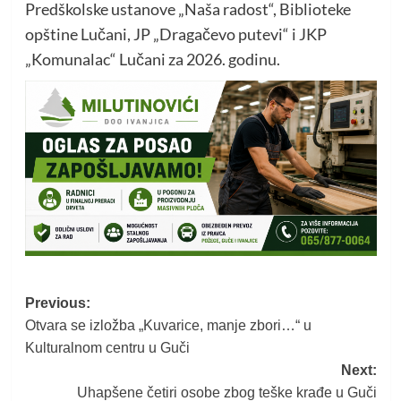
Predškolske ustanove „Naša radost“, Biblioteke
opštine Lučani, JP „Dragačevo putevi“ i JKP
„Komunalac“ Lučani za 2026. godinu.
Post
Previous:
Otvara se izložba „Kuvаrice, manje zbori…“ u
navigation
Kulturalnom centru u Guči
Next:
Uhapšene četiri osobe zbog teške krađe u Guči