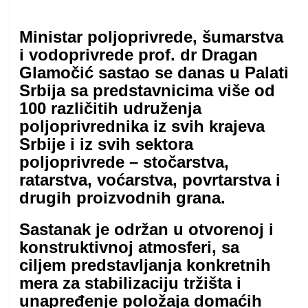
Ministar poljoprivrede, šumarstva
i vodoprivrede prof. dr Dragan
Glamočić sastao se danas u Palati
Srbija sa predstavnicima više od
100 različitih udruženja
poljoprivrednika iz svih krajeva
Srbije i iz svih sektora
poljoprivrede – stočarstva,
ratarstva, voćarstva, povrtarstva i
drugih proizvodnih grana.
Sastanak je održan u otvorenoj i
konstruktivnoj atmosferi, sa
ciljem predstavljanja konkretnih
mera za stabilizaciju tržišta i
unapređenje položaja domaćih