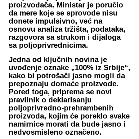
proizvođača. Ministar je poručio
da mere koje se sprovode nisu
donete impulsivno, već na
osnovu analiza tržišta, podataka,
razgovora sa strukom i dijaloga
sa poljoprivrednicima.
Jedna od ključnih novina je
uvođenje oznake „100% iz Srbije“,
kako bi potrošači jasno mogli da
prepoznaju domaće proizvode.
Pored toga, priprema se novi
pravilnik o deklarisanju
poljoprivredno-prehrambenih
proizvoda, kojim će poreklo svake
namirnice morati da bude jasno i
nedvosmisleno označeno.