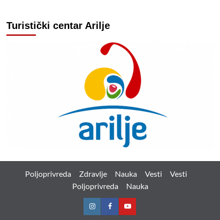
Turistički centar Arilje
Poljoprivreda
Zdravlje
Nauka
Vesti
Vesti
Poljoprivreda
Nauka
Instagram
Facebook
Youtube