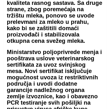
kvaliteta rasnog sastava. Sa druge
strane, zbog poremećaja na
tržištu mleka, ponovo se uvode
prelevmani za mleko u prahu,
kako bi se zaštitili domaći
proizvođači i stabilizovala
otkupna cena svežeg mleka.
Ministarstvo poljoprivrede menja i
pooštrava uslove veterinarskog
sertifikata za uvoz svinjskog
mesa. Novi sertifikat isključuje
mogućnost uvoza iz restriktivnih
područja i uvodi dodatne
garancije nadležnog organa
zemlje izvoznice, kao i obavezno
PCR testiranje svih pošiljki na
prisustvo virusa afričke kuge