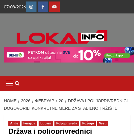
Skip
07/08/2026
to
Instagram
Facebook
Youtube
content
Primary
Menu
HOME
2026
ФЕБРУАР
20
DRŽAVA I POLJOPRIVREDNICI
DOGOVORILI KONKRETNE MERE ZA STABILNO TRŽIŠTE
Arilje
Ivanjica
Lučani
Poljoprivreda
Požega
Vesti
Država i poljoprivrednici