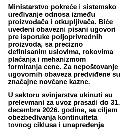
Ministarstvo pokreće i sistemsko
uređivanje odnosa između
proizvođača i otkupljivača. Biće
uvedeni obavezni pisani ugovori
pre isporuke poljoprivrednih
proizvoda, sa precizno
definisanim uslovima, rokovima
plaćanja i mehanizmom
formiranja cene. Za nepoštovanje
ugovornih obaveza predviđene su
značajne novčane kazne.
U sektoru svinjarstva ukinuti su
prelevmani za uvoz prasadi do 31.
decembra 2026. godine, sa ciljem
obezbeđivanja kontinuiteta
tovnog ciklusa i unapređenja