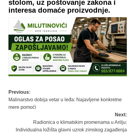
stolom, uz poštovanje zakona i
interesa domaće proizvodnje.
Post
Previous:
Malinarstvo dobija vetar u leđa: Najavljene konkretne
navigation
mere pomoći
Next:
Radionica o klimatskim promenama u Arilju:
Individualna ložišta glavni uzrok zimskog zagađenja