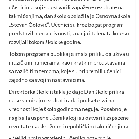
učenicima koji su ostvarili zapažene rezultate na
takmičenjima, dan škole obeležila je Osnovna škola
„Stevan Čolović“. Učenici su kroz bogat program
predstavili deo aktivnosti, znanja i talenata koje su
razvijali tokom školske godine.
Tokom programa publika je imala priliku da uživa u
muzičkim numerama, kao i kratkim predstavama
sa različitim temama, koje su pripremili učenici
zajedno sa svojim nastavnicima.
Direktorka škole istakla je da je Dan škole prilika
da se sumiraju rezultati rada i podsete svi na
vrednosti koje škola godinama neguje. Posebno je
naglasila uspehe učenika koji su ostvarili zapažene
rezultate na okružnim i republičkim takmičenjima.
– Veliki broj nagrađenih učenika potvrda je