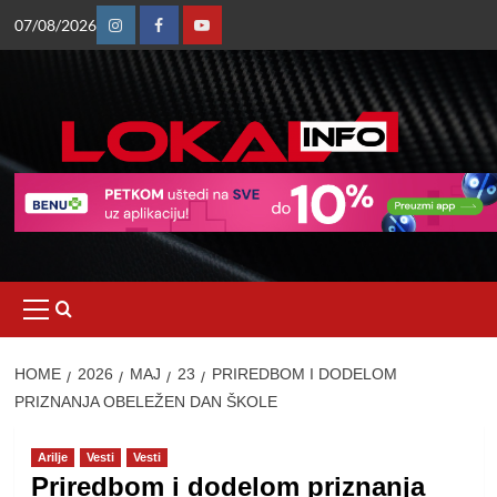
Skip
07/08/2026
to
Instagram
Facebook
Youtube
content
Primary
Menu
HOME
2026
МАЈ
23
PRIREDBOM I DODELOM
PRIZNANJA OBELEŽEN DAN ŠKOLE
Arilje
Vesti
Vesti
Priredbom i dodelom priznanja