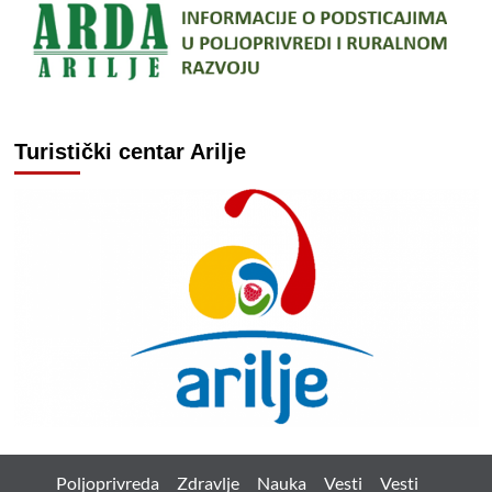
Turistički centar Arilje
Poljoprivreda
Zdravlje
Nauka
Vesti
Vesti