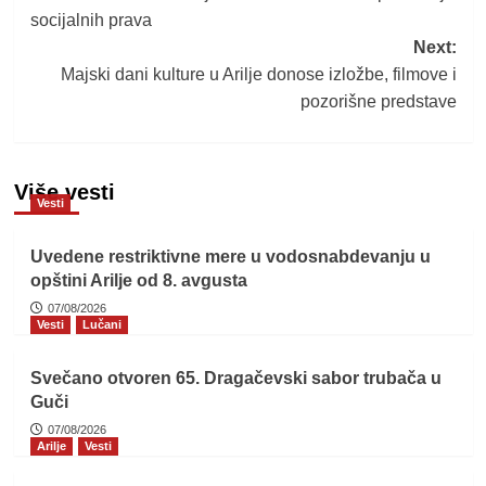
navigation
socijalnih prava
Next:
Majski dani kulture u Arilje donose izložbe, filmove i
pozorišne predstave
Više vesti
Vesti
Uvedene restriktivne mere u vodosnabdevanju u
opštini Arilje od 8. avgusta
07/08/2026
Vesti
Lučani
Svečano otvoren 65. Dragačevski sabor trubača u
Guči
07/08/2026
Arilje
Vesti