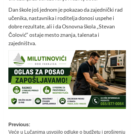
Dan škole još jednom je pokazao da zajednički rad
učenika, nastavnika i roditelja donosi uspehe i
dobre rezultate, ali i da Osnovna škola „Stevan
Čolović“ ostaje mesto znanja, talenata i
zajedništva.
Post
Previous:
Veće u Lučanima usvojilo odluke o budžetu i proširenju