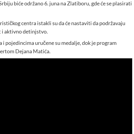
biju biće održano 6. juna na Zlatiboru, gde će se plasirati
stičkog centra istakli su da će nastaviti da podržavaju
 i aktivno detinjstvo.
 i pojedincima uručene su medalje, dok je program
certom Dejana Matića.