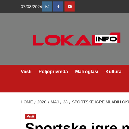
Skip
07/08/2026
Instagram
Facebook
Youtube
to
content
Vesti
Poljoprivreda
Mali oglasi
Kultura
HOME
2026
МАЈ
28
SPORTSKE IGRE MLADIH OKU
Vesti
Sportske igre 