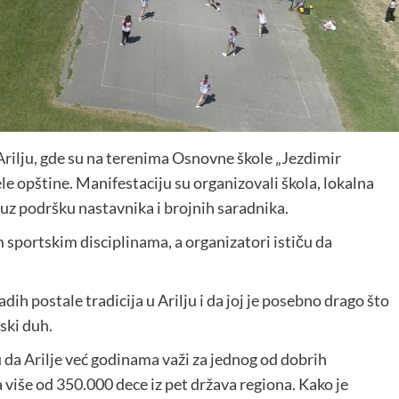
Arilju, gde su na terenima Osnovne škole „Jezdimir
cele opštine. Manifestaciju su organizovali škola, lokalna
 uz podršku nastavnika i brojnih saradnika.
m sportskim disciplinama, a organizatori ističu da
dih postale tradicija u Arilju i da joj je posebno drago što
mski duh.
 da Arilje već godinama važi za jednog od dobrih
više od 350.000 dece iz pet država regiona. Kako je