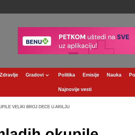
Zdravlje
Gradovi
Politika
Emisije
Nauka
Po
Najnovije vesti
PILE VELIKI BROJ DECE U ARILJU
mladih okupile