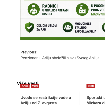
Post
Previous:
Penzioneri u Arilju obeležili slavu Svetog Ahilija
navigation
Više vesti
Arilje
Vesti
Vesti
Uvode se restrikcije vode u
Sportski 
Arilju od 7. avgusta
Mlekara d