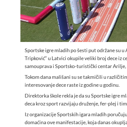
Sportske igre mladih po šesti put održane su u 
Tripković“ u Latvici okupile veliki broj dece iz 
samouprava i Sportsko-turistički centar Arilje,
Tokom dana mališani su se takmičili u različiti
interesovanje dece raste iz godine u godinu.
Direktorka škole rekla je da su Sportske igre mla
deca kroz sport razvijaju druženje, fer-plej i ti
Iz organizacije Sportskih igara mladih poručuju
domaćina ove manifestacije, koja danas okuplja 