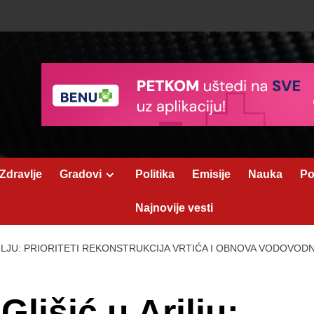
Zdravlje
Gradovi
Politika
Emisije
Nauka
Po
Najnovije vesti
RILJU: PRIORITETI REKONSTRUKCIJA VRTIĆA I OBNOVA VODOVOD
Glišić u Arilju: