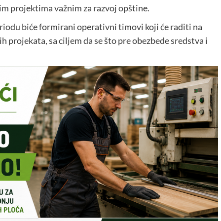
nim projektima važnim za razvoj opštine.
odu biće formirani operativni timovi koji će raditi na
h projekata, sa ciljem da se što pre obezbede sredstva i