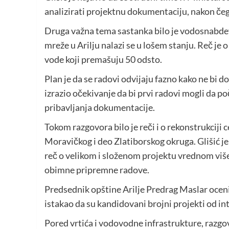
analizirati projektnu dokumentaciju, nakon čeg
Druga važna tema sastanka bilo je vodosnabde
mreže u Arilju nalazi se u lošem stanju. Reč je 
vode koji premašuju 50 odsto.
Plan je da se radovi odvijaju fazno kako ne bi
izrazio očekivanje da bi prvi radovi mogli da 
pribavljanja dokumentacije.
Tokom razgovora bilo je reči i o rekonstrukcij
Moravičkog i deo Zlatiborskog okruga. Glišić je
reč o velikom i složenom projektu vrednom više 
obimne pripremne radove.
Predsednik opštine Arilje Predrag Maslar oceni
istakao da su kandidovani brojni projekti od in
Pored vrtića i vodovodne infrastrukture, razgo