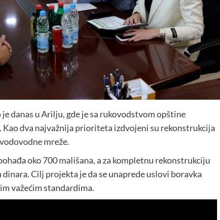
 je danas u Arilju, gde je sa rukovodstvom opštine
 Kao dva najvažnija prioriteta izdvojeni su rekonstrukcija
e vodovodne mreže.
 pohađa oko 700 mališana, a za kompletnu rekonstrukciju
dinara. Cilj projekta je da se unaprede uslovi boravka
svim važećim standardima.