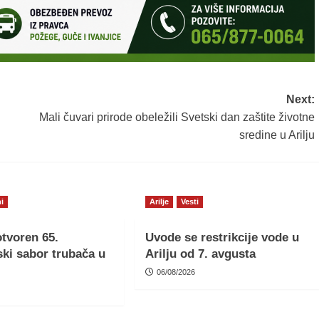
Next:
Mali čuvari prirode obeležili Svetski dan zaštite životne
sredine u Arilju
i
Arilje
Vesti
tvoren 65.
Uvode se restrikcije vode u
ki sabor trubača u
Arilju od 7. avgusta
06/08/2026