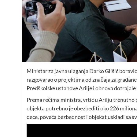
Ministar za javna ulaganja Darko Glišić boravio
razgovarao o projektima od značaja za građane.
Predškolske ustanove Arilje i obnova dotrajal
Prema rečima ministra, vrtić u Arilju trenutno
objekta potrebno je obezbediti oko 226 miliona 
dece, poveća bezbednost i objekat uskladi sa 