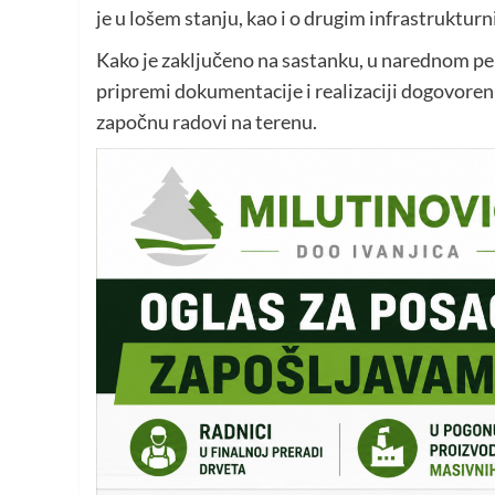
je u lošem stanju, kao i o drugim infrastruktur
Kako je zaključeno na sastanku, u narednom peri
pripremi dokumentacije i realizaciji dogovoreni
započnu radovi na terenu.