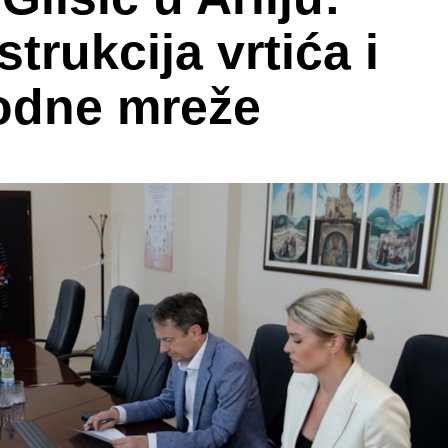
strukcija vrtića i
odne mreže