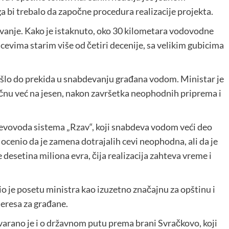
a bi trebalo da započne procedura realizacije projekta.
vanje. Kako je istaknuto, oko 30 kilometara vodovodne
o cevima starim više od četiri decenije, sa velikim gubicima
 došlo do prekida u snabdevanju građana vodom. Ministar je
počnu već na jesen, nakon završetka neophodnih priprema i
i cevovoda sistema „Rzav“, koji snabdeva vodom veći deo
 ocenio da je zamena dotrajalih cevi neophodna, ali da je
desetina miliona evra, čija realizacija zahteva vreme i
o je posetu ministra kao izuzetno značajnu za opštinu i
teresa za građane.
varano je i o državnom putu prema brani Svračkovo, koji