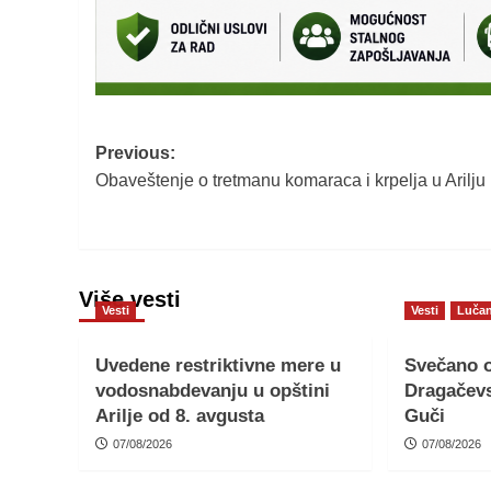
Post
Previous:
Obaveštenje o tretmanu komaraca i krpelja u Arilju
navigation
Više vesti
Vesti
Vesti
Lučan
Uvedene restriktivne mere u
Svečano o
vodosnabdevanju u opštini
Dragačevs
Arilje od 8. avgusta
Guči
07/08/2026
07/08/2026