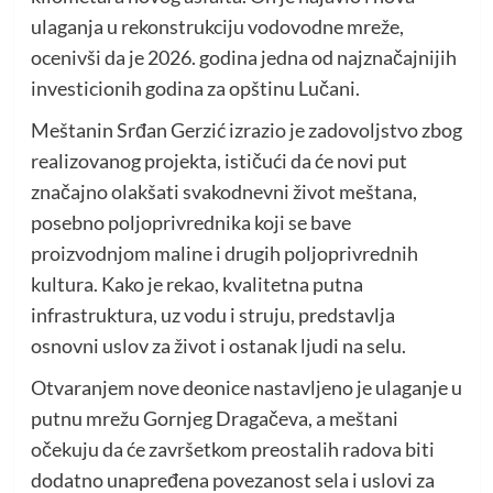
ulaganja u rekonstrukciju vodovodne mreže,
ocenivši da je 2026. godina jedna od najznačajnijih
investicionih godina za opštinu Lučani.
Meštanin Srđan Gerzić izrazio je zadovoljstvo zbog
realizovanog projekta, ističući da će novi put
značajno olakšati svakodnevni život meštana,
posebno poljoprivrednika koji se bave
proizvodnjom maline i drugih poljoprivrednih
kultura. Kako je rekao, kvalitetna putna
infrastruktura, uz vodu i struju, predstavlja
osnovni uslov za život i ostanak ljudi na selu.
Otvaranjem nove deonice nastavljeno je ulaganje u
putnu mrežu Gornjeg Dragačeva, a meštani
očekuju da će završetkom preostalih radova biti
dodatno unapređena povezanost sela i uslovi za