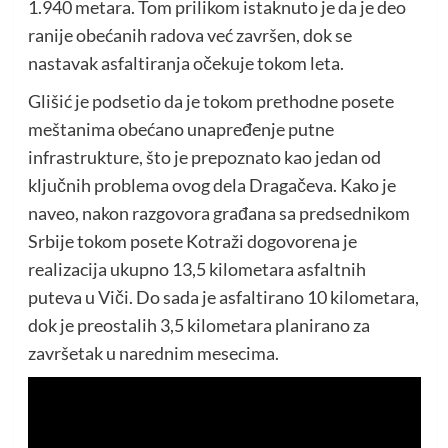
1.940 metara. Tom prilikom istaknuto je da je deo
ranije obećanih radova već završen, dok se
nastavak asfaltiranja očekuje tokom leta.
Glišić je podsetio da je tokom prethodne posete
meštanima obećano unapređenje putne
infrastrukture, što je prepoznato kao jedan od
ključnih problema ovog dela Dragačeva. Kako je
naveo, nakon razgovora građana sa predsednikom
Srbije tokom posete Kotraži dogovorena je
realizacija ukupno 13,5 kilometara asfaltnih
puteva u Viči. Do sada je asfaltirano 10 kilometara,
dok je preostalih 3,5 kilometara planirano za
završetak u narednim mesecima.