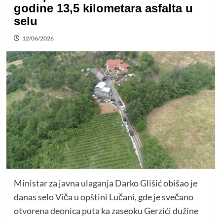
godine 13,5 kilometara asfalta u
selu
12/06/2026
Ministar za javna ulaganja Darko Glišić obišao je
danas selo Viča u opštini Lučani, gde je svečano
otvorena deonica puta ka zaseoku Gerzići dužine