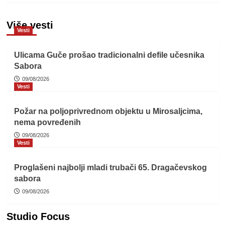
Više vesti
Vesti
Ulicama Guče prošao tradicionalni defile učesnika
Sabora
09/08/2026
Vesti
Požar na poljoprivrednom objektu u Mirosaljcima,
nema povređenih
09/08/2026
Vesti
Proglašeni najbolji mladi trubači 65. Dragačevskog
sabora
09/08/2026
Studio Focus