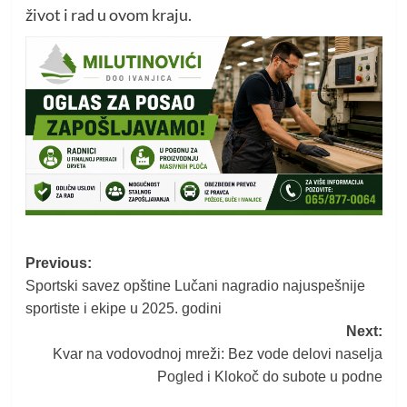
život i rad u ovom kraju.
Post
Previous:
Sportski savez opštine Lučani nagradio najuspešnije
navigation
sportiste i ekipe u 2025. godini
Next:
Kvar na vodovodnoj mreži: Bez vode delovi naselja
Pogled i Klokoč do subote u podne