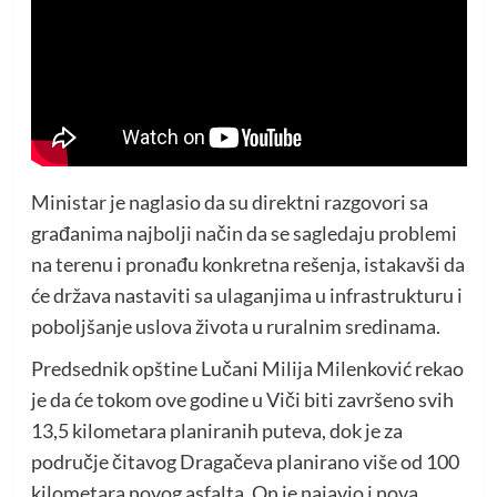
Ministar je naglasio da su direktni razgovori sa
građanima najbolji način da se sagledaju problemi
na terenu i pronađu konkretna rešenja, istakavši da
će država nastaviti sa ulaganjima u infrastrukturu i
poboljšanje uslova života u ruralnim sredinama.
Predsednik opštine Lučani Milija Milenković rekao
je da će tokom ove godine u Viči biti završeno svih
13,5 kilometara planiranih puteva, dok je za
područje čitavog Dragačeva planirano više od 100
kilometara novog asfalta. On je najavio i nova