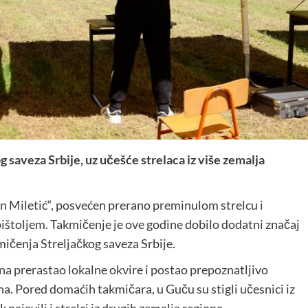
 saveza Srbije, uz učešće strelaca iz više zemalja
n Miletić“, posvećen prerano preminulom strelcu i
ištoljem. Takmičenje je ove godine dobilo dodatni značaj
mičenja Streljačkog saveza Srbije.
na prerastao lokalne okvire i postao prepoznatljivo
iona. Pored domaćih takmičara, u Guču su stigli učesnici iz