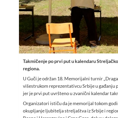
Takmičenje po prvi put u kalendaru Streljačkog
regiona.
U Guči je održan 18. Memorijalni turnir „Draga
višestrukom reprezentativcu Srbije u gađanju p
jer je prvi put uvršteno u zvanični kalendar tak
Organizatori ističu da je memorijal tokom godi
okupljanje ljubitelja streljaštva iz Srbije i reg