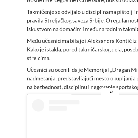
Bosne i Hercegovine i Crne Gore, dok su dolazak 
Takmičenje se odvijalo u disciplinama pištolj i 
pravila Streljačkog saveza Srbije. O regularnos
iskustvom na domaćim i međunarodnim takmi
Među učesnicima bila je i Aleksandra Kontić iz 
Kako je istakla, pored takmičarskog dela, poseb
strelcima.
Učesnici su ocenili da je Memorijal „Dragan M
nadmetanja, predstavljajući mesto okupljanja pr
na bezbednost, disciplinu i negovanje sportsko