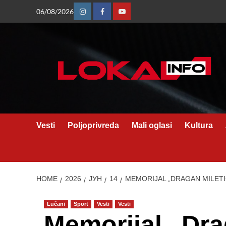
Skip
06/08/2026
Instagram
Facebook
Youtube
to
content
Vesti
Poljoprivreda
Mali oglasi
Kultura
HOME
2026
ЈУН
14
MEMORIJAL „DRAGAN MILETIĆ
Lučani
Sport
Vesti
Vesti
Memorijal „Dra