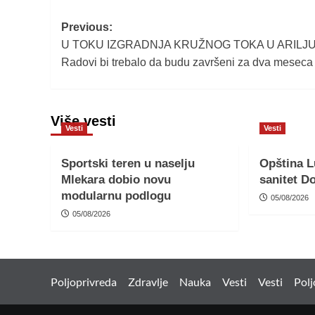
Post
Previous:
U TOKU IZGRADNJA KRUŽNOG TOKA U ARILJU
navigation
Radovi bi trebalo da budu završeni za dva meseca
Više vesti
Vesti
Vesti
Sportski teren u naselju
Opština L
Mlekara dobio novu
sanitet D
modularnu podlogu
05/08/2026
05/08/2026
Poljoprivreda
Zdravlje
Nauka
Vesti
Vesti
Polj