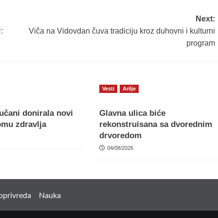
Next:
:
Viča na Vidovdan čuva tradiciju kroz duhovni i kulturni
program
Vesti
Arilje
učani donirala novi
Glavna ulica biće
omu zdravlja
rekonstruisana sa dvorednim
drvoredom
04/08/2026
oprivreda
Nauka