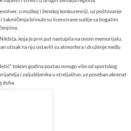
najavili i strelci iz drugih zemalja regiona.
revolver, u muškoj i ženskoj konkurenciji, uz poštovanje
ti takmičenja brinule su licencirane sudije sa bogatim
čenjima.
Nikšića, koja je prvi put nastupila na ovom memorijalu.
an utisak na nju ostavili su atmosfera i druženje među
iletić“ tokom godina postao mnogo više od sportskog
ijatelja i zaljubljenika u streljaštvo, uz poseban akcenat
g duha.