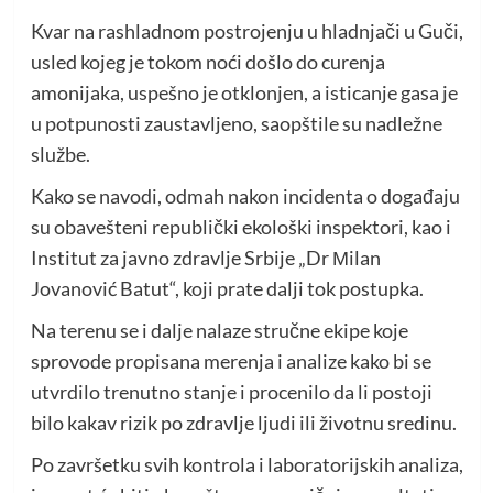
Kvar na rashladnom postrojenju u hladnjači u Guči,
usled kojeg je tokom noći došlo do curenja
amonijaka, uspešno je otklonjen, a isticanje gasa je
u potpunosti zaustavljeno, saopštile su nadležne
službe.
Kako se navodi, odmah nakon incidenta o događaju
su obavešteni republički ekološki inspektori, kao i
Institut za javno zdravlje Srbije „Dr Мilan
Jovanović Batut“, koji prate dalji tok postupka.
Na terenu se i dalje nalaze stručne ekipe koje
sprovode propisana merenja i analize kako bi se
utvrdilo trenutno stanje i procenilo da li postoji
bilo kakav rizik po zdravlje ljudi ili životnu sredinu.
Po završetku svih kontrola i laboratorijskih analiza,