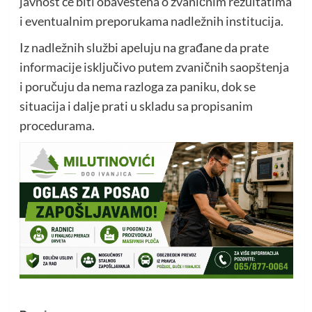
javnost će biti obaveštena o zvaničnim rezultatima
i eventualnim preporukama nadležnih institucija.
Iz nadležnih službi apeluju na građane da prate
informacije isključivo putem zvaničnih saopštenja
i poručuju da nema razloga za paniku, dok se
situacija i dalje prati u skladu sa propisanim
procedurama.