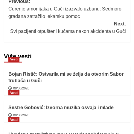
Post
Previous:
Curenje amonijaka u Guči izazvalo uzbunu: Sedmoro
navigation
građana zatražilo lekarsku pomoć
Next:
Svi pacijenti otpušteni kućama nakon akcidenta u Guči
Više vesti
Vesti
Bojan Ristić: Ostvarila mi se želja da otvorim Sabor
trubača u Guči
08/08/2026
Vesti
Sestre Gobović: Izvorna muzika osvaja i mlade
08/08/2026
Vesti