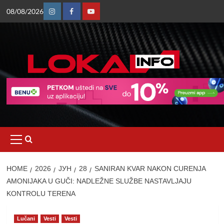
Skip
08/08/2026
to
Instagram
Facebook
Youtube
content
Primary
Menu
HOME
2026
ЈУН
28
SANIRAN KVAR NAKON CURENJA
AMONIJAKA U GUČI: NADLEŽNE SLUŽBE NASTAVLJAJU
KONTROLU TERENA
Lučani
Vesti
Vesti