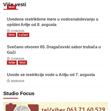
Više vesti
Vesti
Uvedene restriktivne mere u vodosnabdevanju u
opštini Arilje od 8. avgusta
07/08/2026
Vesti
Lučani
Svečano otvoren 65. Dragačevski sabor trubača u
Guči
07/08/2026
Arilje
Vesti
Uvode se restrikcije vode u Arilju od 7. avgusta
06/08/2026
Studio Focus