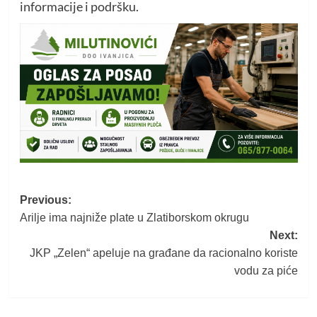
informacije i podršku.
Post
Previous:
Arilje ima najniže plate u Zlatiborskom okrugu
navigation
Next:
JKP „Zelen“ apeluje na građane da racionalno koriste
vodu za piće