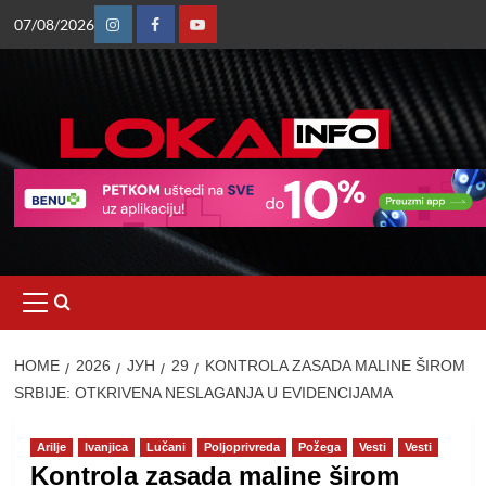
Skip
07/08/2026
to
Instagram
Facebook
Youtube
content
Primary
Menu
HOME
2026
ЈУН
29
KONTROLA ZASADA MALINE ŠIROM
SRBIJE: OTKRIVENA NESLAGANJA U EVIDENCIJAMA
Arilje
Ivanjica
Lučani
Poljoprivreda
Požega
Vesti
Vesti
Kontrola zasada maline širom