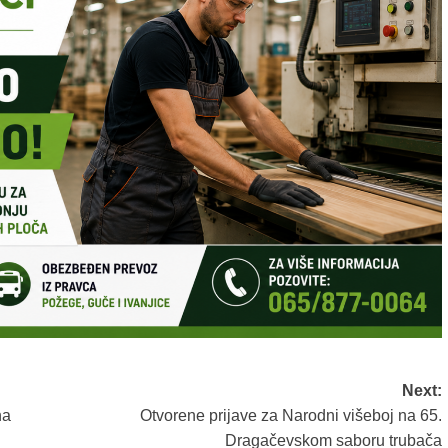
Next:
na
Otvorene prijave za Narodni višeboj na 65.
Dragačevskom saboru trubača