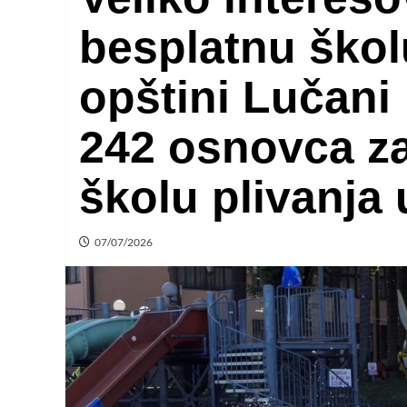
besplatnu škol
opštini Lučani
242 osnovca z
školu plivanja
07/07/2026