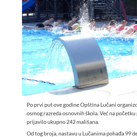
Po prvi put ove godine Opština Lučani organizo
osmog razreda osnovnih škola. Već na početku p
prijavilo ukupno 242 mališana.
Od tog broja, nastavu u Lučanima pohađa 99 dec