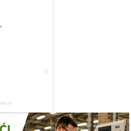
m
nfo.rs)