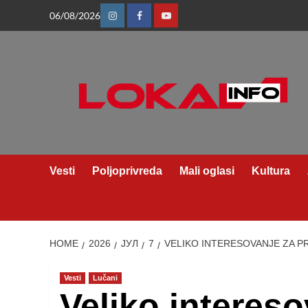
Skip
06/08/2026
Instagram
Facebook
Youtube
to
content
Vesti
Poljoprivreda
Mali oglasi
Kultura
HOME
2026
ЈУЛ
7
VELIKO INTERESOVANJE ZA P
Vesti
Lučani
Veliko interes