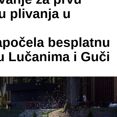
u plivanja u
apočela besplatnu
 u Lučanima i Guči