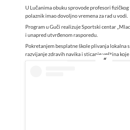
U Lučanima obuku sprovode profesori fizičkog va
polaznik imao dovoljno vremena za rad u vodi.
Program u Guči realizuje Sportski centar „Mlad
i unapred utvrđenom rasporedu.
Pokretanjem besplatne škole plivanja lokalna 
razvijanje zdravih navika i sticanje veština koj