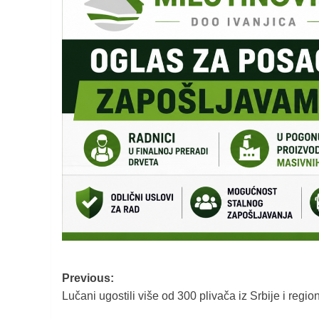
Post
Previous:
Lučani ugostili više od 300 plivača iz Srbije i regio
navigation