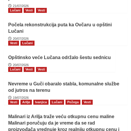
21/07/2026
Lučani
Vesti
Vesti
Počela rekonstrukcija puta ka Ovčaru u opštini
Lučani
20/07/2026
Vesti
Lučani
Opštinsko veće Lučana održalo šestu sednicu
20/07/2026
Lučani
Vesti
Vesti
Nevreme u Guči obaralo stabla, komunalne službe
od jutros na terenu
19/07/2026
Vesti
Arilje
Ivanjica
Lučani
Požega
Vesti
Malinari iz Arilja traže veću otkupnu cenu maline
Malinari poručuju da je vreme da se rad
proizvođača vrednuje kroz realniju otkupnu cenu i