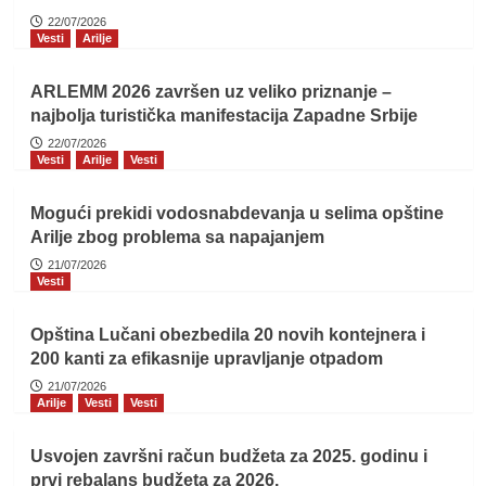
22/07/2026
Vesti
Arilje
ARLEMM 2026 završen uz veliko priznanje –
najbolja turistička manifestacija Zapadne Srbije
22/07/2026
Vesti
Arilje
Vesti
Mogući prekidi vodosnabdevanja u selima opštine
Arilje zbog problema sa napajanjem
21/07/2026
Vesti
Opština Lučani obezbedila 20 novih kontejnera i
200 kanti za efikasnije upravljanje otpadom
21/07/2026
Arilje
Vesti
Vesti
Usvojen završni račun budžeta za 2025. godinu i
prvi rebalans budžeta za 2026.