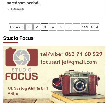
narednom periodu.
17/07/2026
Пагинација
3
…
Previous
1
2
4
5
6
159
Next
чланака
Studio Focus