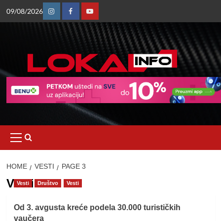
Skip
09/08/2026
to
Instagram
Facebook
Youtube
content
Primary
Menu
HOME
VESTI
PAGE 3
Vesti
Vesti
Društvo
Vesti
Od 3. avgusta kreće podela 30.000 turističkih
vaučera