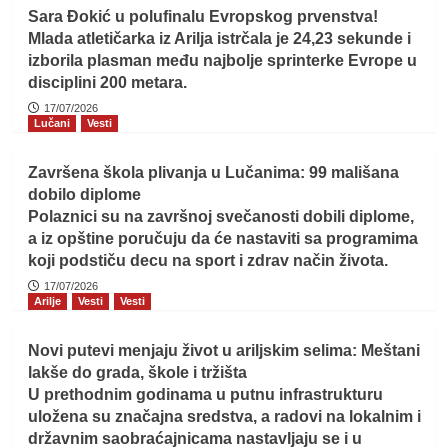
Sara Đokić u polufinalu Evropskog prvenstva!
Mlada atletičarka iz Arilja istrčala je 24,23 sekunde i
izborila plasman među najbolje sprinterke Evrope u
disciplini 200 metara.
17/07/2026
Lučani
Vesti
Završena škola plivanja u Lučanima: 99 mališana
dobilo diplome
Polaznici su na završnoj svečanosti dobili diplome,
a iz opštine poručuju da će nastaviti sa programima
koji podstiču decu na sport i zdrav način života.
17/07/2026
Arilje
Vesti
Vesti
Novi putevi menjaju život u ariljskim selima: Meštani
lakše do grada, škole i tržišta
U prethodnim godinama u putnu infrastrukturu
uložena su značajna sredstva, a radovi na lokalnim i
državnim saobraćajnicama nastavljaju se i u