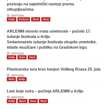
pozivaju na zajednički nastup prema
otkupljivačima.
19/07/2026
Arilje
Kultura
Vesti
Vesti
ARLEMM otvorio vrata umetnosti – počelo 17.
izdanje festivala u Arilju
Sedamnaesto izdanje festivala okupilo umetnike,
mlade muzičare i publiku na Gradskom trgu
19/07/2026
Arilje
Vesti
Vesti
Planinarska tura kroz kanjon Velikog Rzava 25. jula
18/07/2026
Vesti
Arilje
Leto koje svira – počinje ARLEMM u Arilju
18/07/2026
Arilje
Sport
Vesti
Vesti