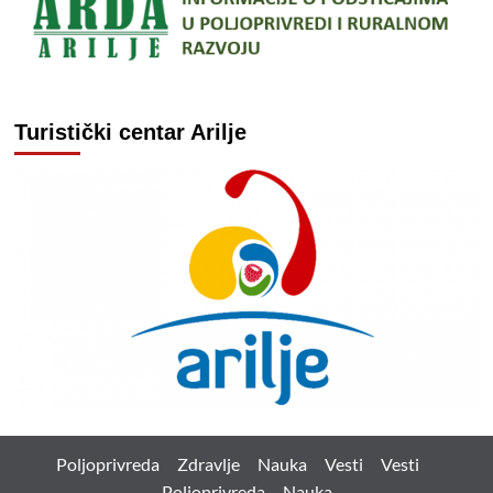
Turistički centar Arilje
Poljoprivreda
Zdravlje
Nauka
Vesti
Vesti
Poljoprivreda
Nauka