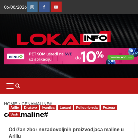
Skip
06/08/2026
to
Instagram
Facebook
Youtube
content
Primary
Menu
HOME
CENAMALINE#
Arilje
Društvo
Ivanjica
Lučani
Poljoprivreda
Požega
cenamaline#
Vesti
Održan zbor nezadovoljnih proizvodjaca maline u
Arilju