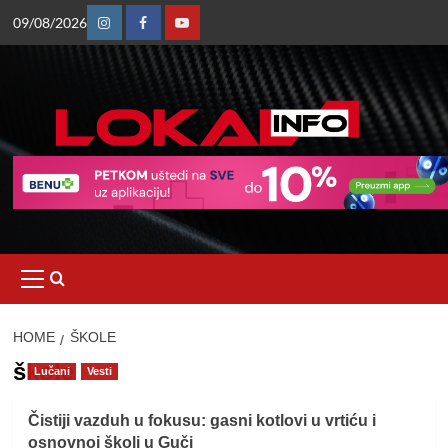
Skip
09/08/2026
to
Instagram
Facebook
Youtube
content
Primary
Menu
HOME
ŠKOLE
škole
Lučani
Vesti
Čistiji vazduh u fokusu: gasni kotlovi u vrtiću i
osnovnoj školi u Guči