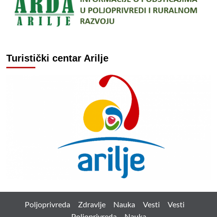
Turistički centar Arilje
Poljoprivreda
Zdravlje
Nauka
Vesti
Vesti
Poljoprivreda
Nauka