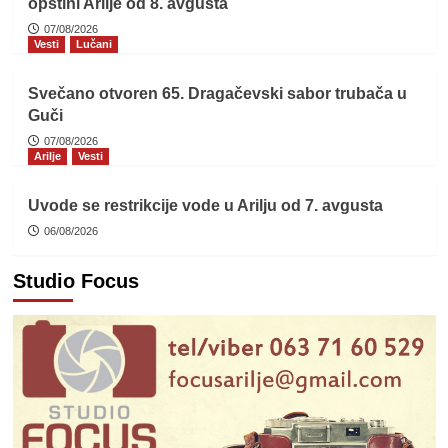
opštini Arilje od 8. avgusta
07/08/2026
Vesti
Lučani
Svečano otvoren 65. Dragačevski sabor trubača u
Guči
07/08/2026
Arilje
Vesti
Uvode se restrikcije vode u Arilju od 7. avgusta
06/08/2026
Studio Focus