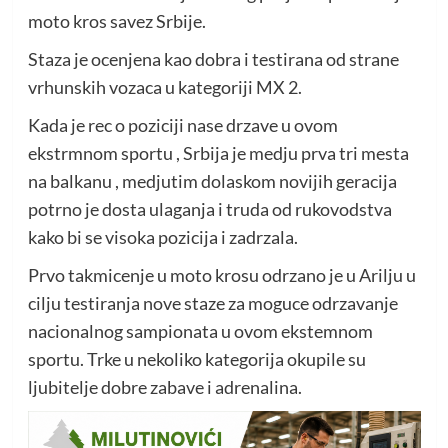
moto kros savez Srbije.
Staza je ocenjena kao dobra i testirana od strane
vrhunskih vozaca u kategoriji MX 2.
Kada je rec o poziciji nase drzave u ovom
ekstrmnom sportu , Srbija je medju prva tri mesta
na balkanu , medjutim dolaskom novijih geracija
potrno je dosta ulaganja i truda od rukovodstva
kako bi se visoka pozicija i zadrzala.
Prvo takmicenje u moto krosu odrzano je u Arilju u
cilju testiranja nove staze za moguce odrzavanje
nacionalnog sampionata u ovom ekstemnom
sportu. Trke u nekoliko kategorija okupile su
ljubitelje dobre zabave i adrenalina.