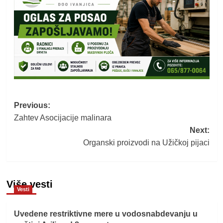
Post
Previous:
Zahtev Asocijacije malinara
navigation
Next:
Organski proizvodi na Užičkoj pijaci
Više vesti
Vesti
Uvedene restriktivne mere u vodosnabdevanju u