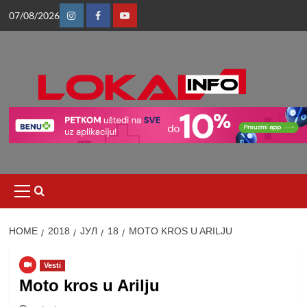
Skip
07/08/2026
to
Instagram
Facebook
Youtube
content
Primary
Menu
HOME
2018
ЈУЛ
18
MOTO KROS U ARILJU
Vesti
Moto kros u Arilju