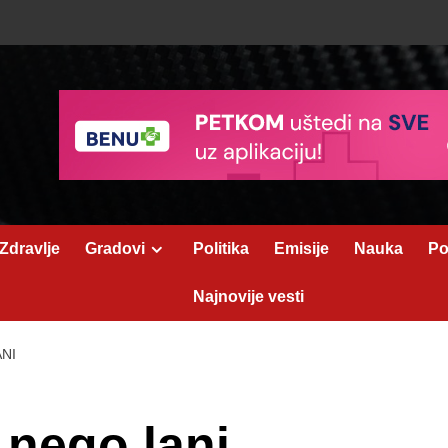
Zdravlje
Gradovi
Politika
Emisije
Nauka
Po
Najnovije vesti
NI
 nego lani