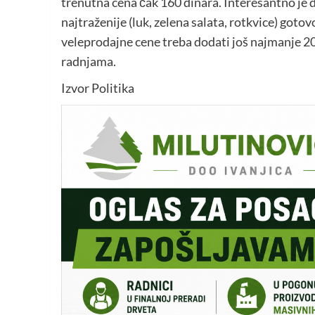
trenutna cena čak 160 dinara. Interesantno je 
najtraženije (luk, zelena salata, rotkvice) got
veleprodajne cene treba dodati još najmanje 20 
radnjama.
Izvor Politika