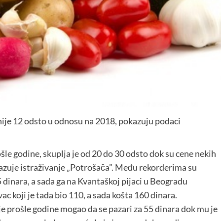
inije 12 odsto u odnosu na 2018, pokazuju podaci
ošle godine, skuplja je od 20 do 30 odsto dok su cene nekih
azuje istraživanje „Potrošača”. Među rekorderima su
 dinara, a sada ga na Kvantaškoj pijaci u Beogradu
ac koji je tada bio 110, a sada košta 160 dinara.
je prošle godine mogao da se pazari za 55 dinara dok mu je