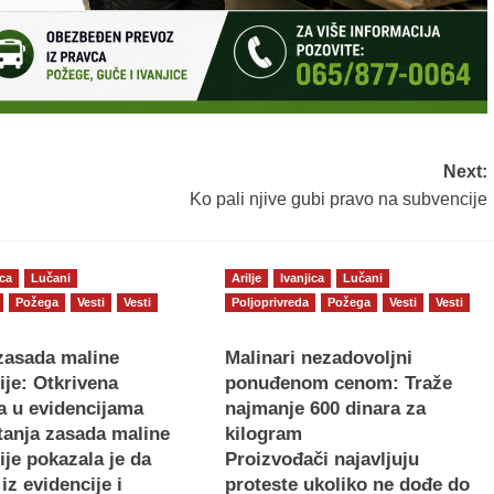
Next:
Ko pali njive gubi pravo na subvencije
ica
Lučani
Arilje
Ivanjica
Lučani
Požega
Vesti
Vesti
Poljoprivreda
Požega
Vesti
Vesti
zasada maline
Malinari nezadovoljni
ije: Otkrivena
ponuđenom cenom: Traže
a u evidencijama
najmanje 600 dinara za
tanja zasada maline
kilogram
ije pokazala je da
Proizvođači najavljuju
iz evidencije i
proteste ukoliko ne dođe do