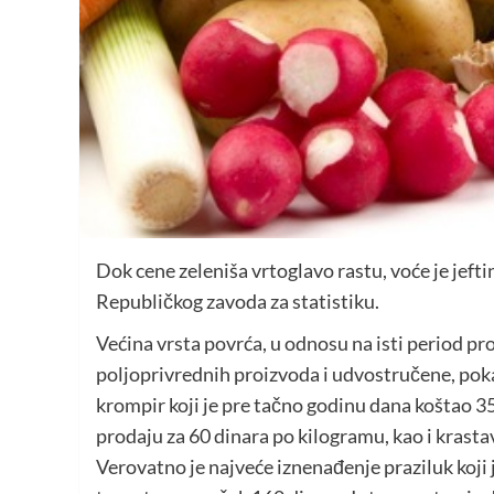
Dok cene zeleniša vrtoglavo rastu, voće je jeft
Republičkog zavoda za statistiku.
Većina vrsta povrća, u odnosu na isti period pr
poljoprivrednih proizvoda i udvostručene, pok
krompir koji je pre tačno godinu dana koštao 35
prodaju za 60 dinara po kilogramu, kao i krastav
Verovatno je najveće iznenađenje praziluk koji 