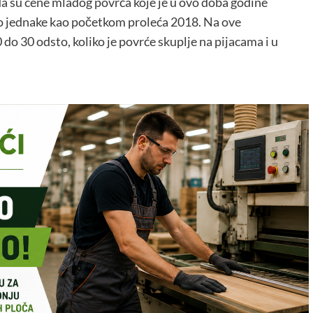
da su cene mladog povrća koje je u ovo doba godine
ovo jednake kao početkom proleća 2018. Na ove
do 30 odsto, koliko je povrće skuplje na pijacama i u