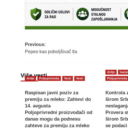
Post
Previous:
Pepeo kao poboljšivač tla
navigation
Arilje
Ivanj
Više vesti
Arilje
Poljoprivreda
Vesti
Vesti
Poljoprivreda
Raspisan javni poziv za
Kontrola 
premiju za mleko: Zahtevi do
širom Srb
14. avgusta
neslaganj
Poljoprivredni proizvođači od
Provera s
danas mogu da podnesu
širom Srb
zahteve za premiju za mleko
se podaci 