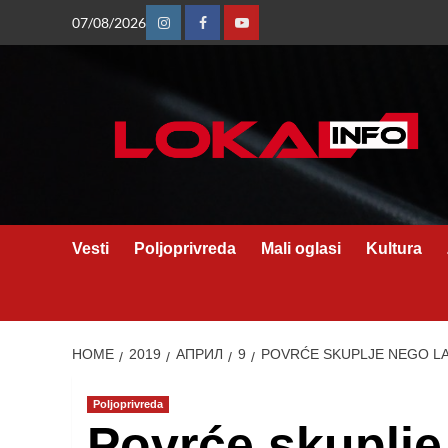
Skip
07/08/2026
Instagram
Facebook
Youtube
to
content
Vesti
Poljoprivreda
Mali oglasi
Kultura
HOME
2019
АПРИЛ
9
POVRĆE SKUPLJE NEGO LA
Poljoprivreda
Povrće skuplje