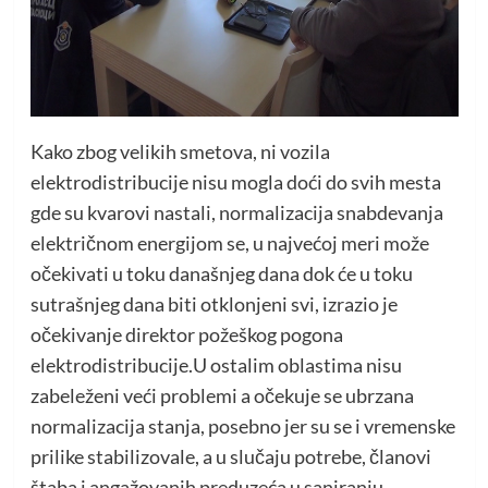
Kako zbog velikih smetova, ni vozila
elektrodistribucije nisu mogla doći do svih mesta
gde su kvarovi nastali, normalizacija snabdevanja
električnom energijom se, u najvećoj meri može
očekivati u toku današnjeg dana dok će u toku
sutrašnjeg dana biti otklonjeni svi, izrazio je
očekivanje direktor požeškog pogona
elektrodistribucije.U ostalim oblastima nisu
zabeleženi veći problemi a očekuje se ubrzana
normalizacija stanja, posebno jer su se i vremenske
prilike stabilizovale, a u slučaju potrebe, članovi
štaba i angažovanih preduzeća u saniranju