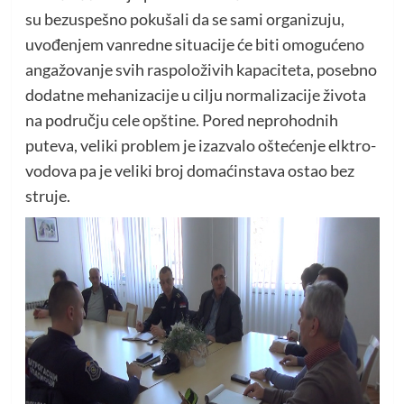
su bezuspešno pokušali da se sami organizuju,
uvođenjem vanredne situacije će biti omogućeno
angažovanje svih raspoloživih kapaciteta, posebno
dodatne mehanizacije u cilju normalizacije života
na području cele opštine. Pored neprohodnih
puteva, veliki problem je izazvalo oštećenje elktro-
vodova pa je veliki broj domaćinstava ostao bez
struje.