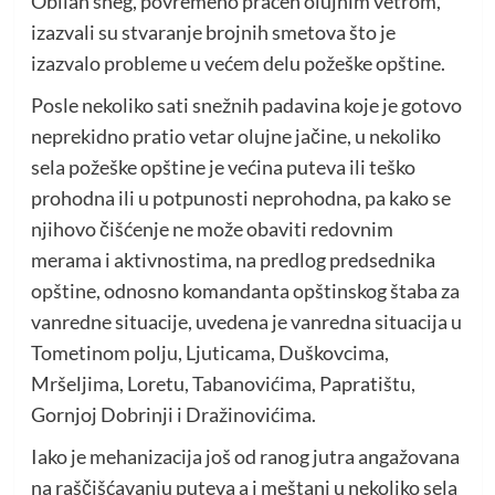
Obilan sneg, povremeno praćen olujnim vetrom,
izazvali su stvaranje brojnih smetova što je
izazvalo probleme u većem delu požeške opštine.
Posle nekoliko sati snežnih padavina koje je gotovo
neprekidno pratio vetar olujne jačine, u nekoliko
sela požeške opštine je većina puteva ili teško
prohodna ili u potpunosti neprohodna, pa kako se
njihovo čišćenje ne može obaviti redovnim
merama i aktivnostima, na predlog predsednika
opštine, odnosno komandanta opštinskog štaba za
vanredne situacije, uvedena je vanredna situacija u
Tometinom polju, Ljuticama, Duškovcima,
Mršeljima, Loretu, Tabanovićima, Papratištu,
Gornjoj Dobrinji i Dražinovićima.
Iako je mehanizacija još od ranog jutra angažovana
na raščišćavanju puteva a i meštani u nekoliko sela