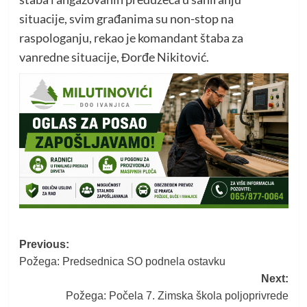
situacije, svim građanima su non-stop na
raspologanju, rekao je komandant štaba za
vanredne situacije, Đorđe Nikitović.
Post
Previous:
Požega: Predsednica SO podnela ostavku
navigation
Next:
Požega: Počela 7. Zimska škola poljoprivrede