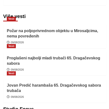
Više vesti
Vesti
Požar na poljoprivrednom objektu u Mirosaljcima,
nema povređenih
09/08/2026
Vesti
Proglašeni najbolji mladi trubači 65. Dragačevskog
sabora
09/08/2026
Vesti
Jovan Predić harambaša 65. Dragačevskog sabora
trubača
09/08/2026
Studio Focus