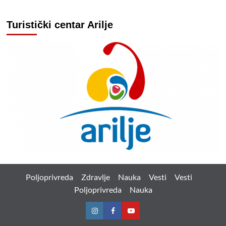
Turistički centar Arilje
Poljoprivreda
Zdravlje
Nauka
Vesti
Vesti
Poljoprivreda
Nauka
Instagram
Facebook
Youtube