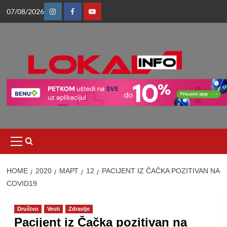
Skip
07/08/2026
to
Instagram
Facebook
Youtube
content
Primary
Menu
HOME
2020
МАРТ
12
PACIJENT IZ ČAČKA POZITIVAN NA
COVID19
Društvo
Vesti
Zdravlje
Pacijent iz Čačka pozitivan na