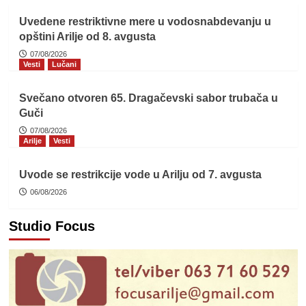
Uvedene restriktivne mere u vodosnabdevanju u
opštini Arilje od 8. avgusta
07/08/2026
Vesti
Lučani
Svečano otvoren 65. Dragačevski sabor trubača u
Guči
07/08/2026
Arilje
Vesti
Uvode se restrikcije vode u Arilju od 7. avgusta
06/08/2026
Studio Focus