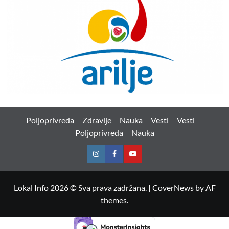
Poljoprivreda
Zdravlje
Nauka
Vesti
Vesti
Poljoprivreda
Nauka
Instagram
Facebook
Youtube
Lokal Info 2026 © Sva prava zadržana.
|
CoverNews
by AF
themes.