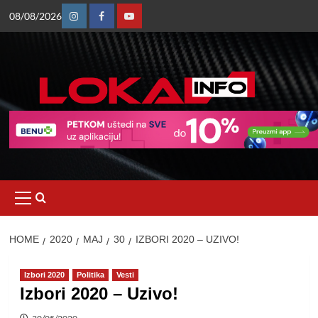
Skip
08/08/2026
to
Instagram
Facebook
Youtube
content
Primary
Menu
HOME
2020
МАЈ
30
IZBORI 2020 – UZIVO!
Izbori 2020
Politika
Vesti
Izbori 2020 – Uzivo!