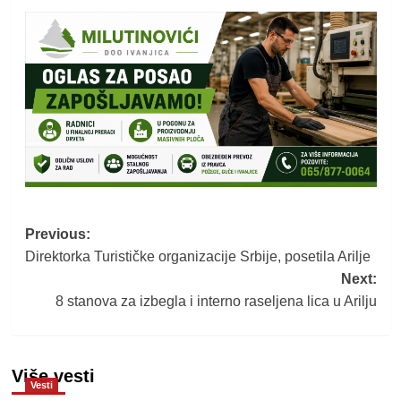
Post
Previous:
Direktorka Turističke organizacije Srbije, posetila Arilje
navigation
Next:
8 stanova za izbegla i interno raseljena lica u Arilju
Više vesti
Vesti