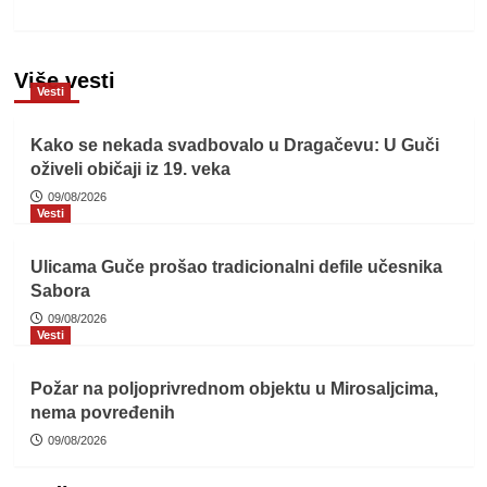
Više vesti
Vesti
Kako se nekada svadbovalo u Dragačevu: U Guči
oživeli običaji iz 19. veka
09/08/2026
Vesti
Ulicama Guče prošao tradicionalni defile učesnika
Sabora
09/08/2026
Vesti
Požar na poljoprivrednom objektu u Mirosaljcima,
nema povređenih
09/08/2026