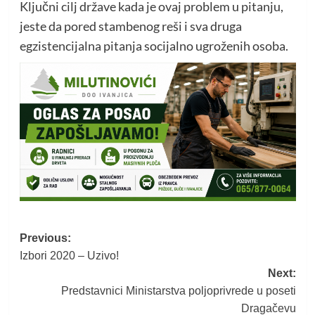
Ključni cilj države kada je ovaj problem u pitanju,
jeste da pored stambenog reši i sva druga
egzistencijalna pitanja socijalno ugroženih osoba.
Post
Previous:
Izbori 2020 – Uzivo!
navigation
Next:
Predstavnici Ministarstva poljoprivrede u poseti
Dragačevu