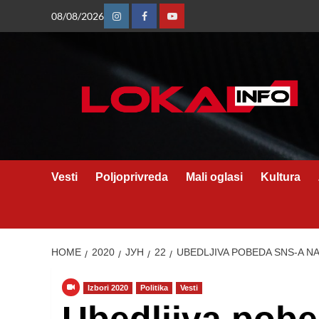
Skip
08/08/2026
Instagram
Facebook
Youtube
to
content
Vesti
Poljoprivreda
Mali oglasi
Kultura
HOME
2020
ЈУН
22
UBEDLJIVA POBEDA SNS-A NA
Izbori 2020
Politika
Vesti