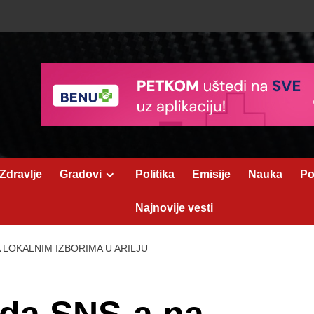
Zdravlje
Gradovi
Politika
Emisije
Nauka
Po
Najnovije vesti
 LOKALNIM IZBORIMA U ARILJU