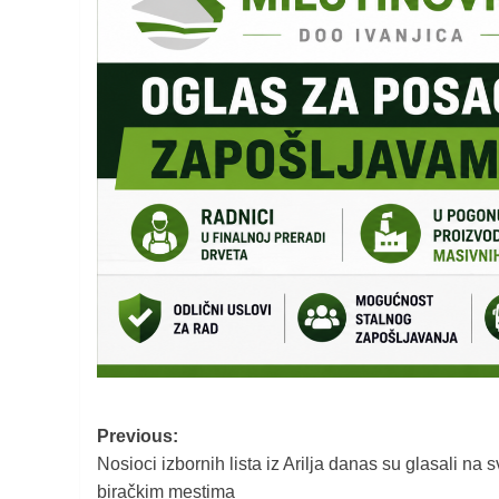
Post
Previous:
Nosioci izbornih lista iz Arilja danas su glasali na 
navigation
biračkim mestima