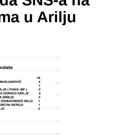
eda SNS-a na
ma u Arilju