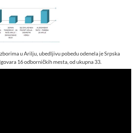
zborima u Arilju, ubedljivu pobedu odenela je Srpska
odgovara 16 odborničkih mesta, od ukupna 33.