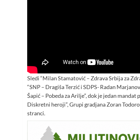
Sledi “Milan Stamatović – Zdrava Srbija za Zdrav
“SNP – Dragiša Terzić i SDPS- Radan Marjanovi
Šapić – Pobeda za Arilje”, dok je jedan mandat
Diskretni heroji”, Grupi gradjana Zoran Todorovi
stranci.