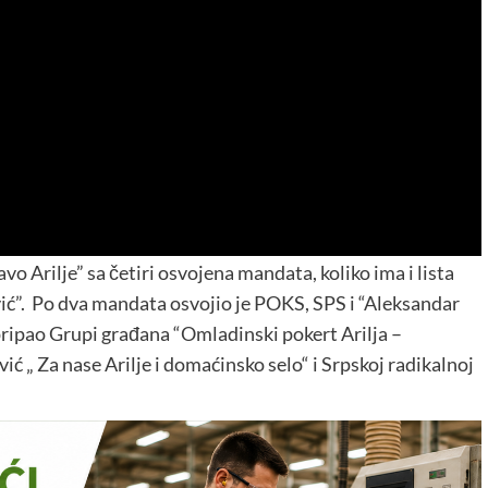
o Arilje” sa četiri osvojena mandata, koliko ima i lista
ć”. Po dva mandata osvojio je POKS, SPS i “Aleksandar
 pripao Grupi građana “Omladinski pokert Arilja –
ć „ Za nase Arilje i domaćinsko selo“ i Srpskoj radikalnoj