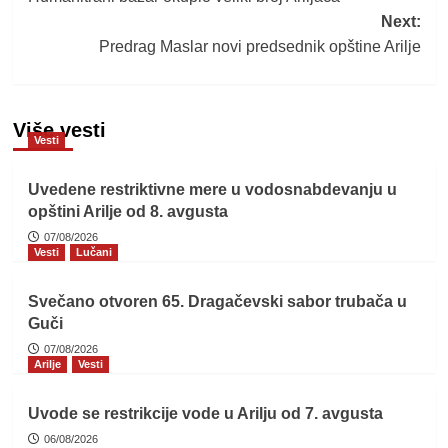
navigation
Next:
Predrag Maslar novi predsednik opštine Arilje
Više vesti
Vesti
Uvedene restriktivne mere u vodosnabdevanju u
opštini Arilje od 8. avgusta
07/08/2026
Vesti
Lučani
Svečano otvoren 65. Dragačevski sabor trubača u
Guči
07/08/2026
Arilje
Vesti
Uvode se restrikcije vode u Arilju od 7. avgusta
06/08/2026