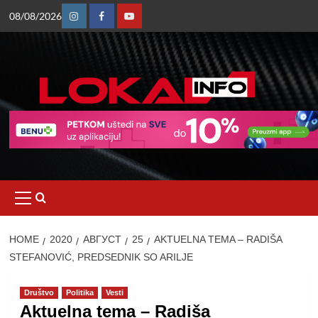
Skip
08/08/2026
to
Instagram
Facebook
Youtube
content
Primary
Menu
HOME
2020
АВГУСТ
25
AKTUELNA TEMA – RADIŠA
STEFANOVIĆ, PREDSEDNIK SO ARILJE
Društvo
Politika
Vesti
Aktuelna tema – Radiša