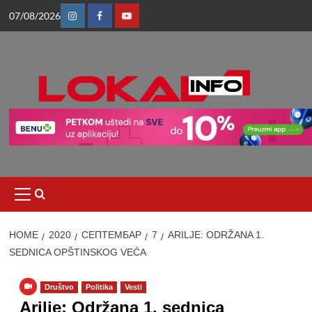
Skip
07/08/2026
to
Instagram
Facebook
Youtube
content
Primary
Menu
HOME
2020
СЕПТЕМБАР
7
ARILJE: ODRŽANA 1.
SEDNICA OPŠTINSKOG VEĆA
Društvo
Politika
Vesti
Arilje: Održana 1. sednica