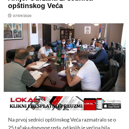
opštinskog Veća
07/09/2020
Na prvoj sednici opštinskog Veća razmatralo se o
25 tačaka dnevnog reda, od kojih je većina bila