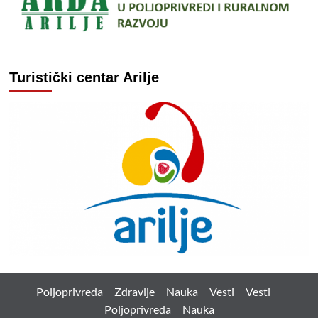
Turistički centar Arilje
Poljoprivreda
Zdravlje
Nauka
Vesti
Vesti
Poljoprivreda
Nauka