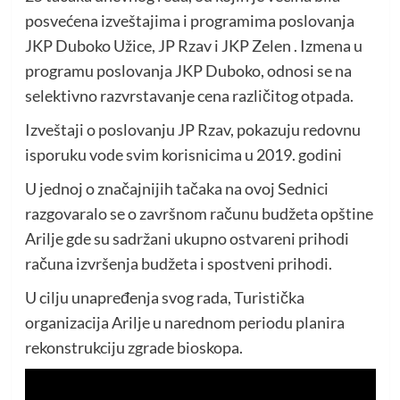
posvećena izveštajima i programima poslovanja
JKP Duboko Užice, JP Rzav i JKP Zelen . Izmena u
programu poslovanja JKP Duboko, odnosi se na
selektivno razvrstavanje cena različitog otpada.
Izveštaji o poslovanju JP Rzav, pokazuju redovnu
isporuku vode svim korisnicima u 2019. godini
U jednoj o značajnijih tačaka na ovoj Sednici
razgovaralo se o završnom računu budžeta opštine
Arilje gde su sadržani ukupno ostvareni prihodi
računa izvršenja budžeta i spostveni prihodi.
U cilju unapređenja svog rada, Turistička
organizacija Arilje u narednom periodu planira
rekonstrukciju zgrade bioskopa.