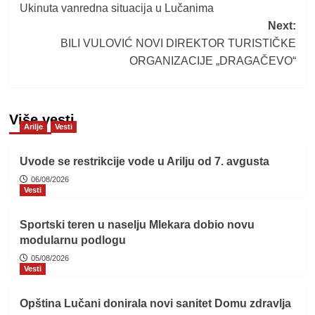
Ukinuta vanredna situacija u Lučanima
navigation
Next:
BILI VULOVIĆ NOVI DIREKTOR TURISTIČKE
ORGANIZACIJE „DRAGAČEVO“
Više vesti
Arilje
Vesti
Uvode se restrikcije vode u Arilju od 7. avgusta
06/08/2026
Vesti
Sportski teren u naselju Mlekara dobio novu
modularnu podlogu
05/08/2026
Vesti
Opština Lučani donirala novi sanitet Domu zdravlja