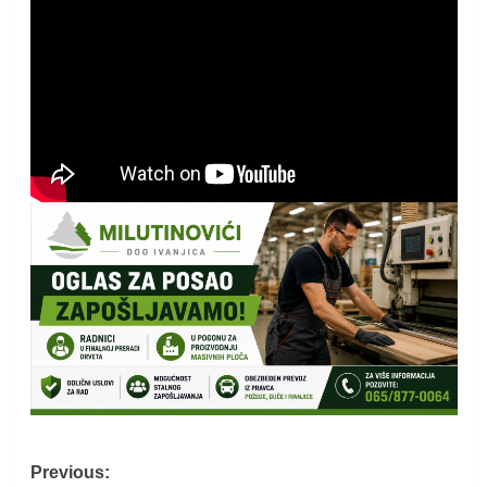
Post
Previous: