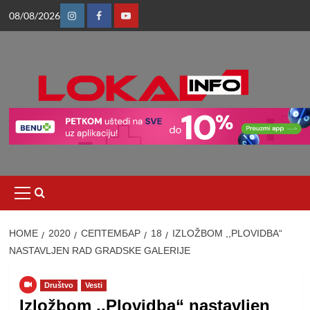
Skip
08/08/2026
to
Instagram
Facebook
Youtube
content
Primary
Menu
HOME
2020
СЕПТЕМБАР
18
IZLOŽBOM ,,PLOVIDBA“
NASTAVLJEN RAD GRADSKE GALERIJE
Društvo
Vesti
Izložbom ,,Plovidba“ nastavljen