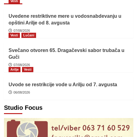
Vesti
Uvedene restriktivne mere u vodosnabdevanju u
opštini Arilje od 8. avgusta
07/08/2026
Vesti
Lučani
Svečano otvoren 65. Dragačevski sabor trubača u
Guči
07/08/2026
Arilje
Vesti
Uvode se restrikcije vode u Arilju od 7. avgusta
06/08/2026
Studio Focus