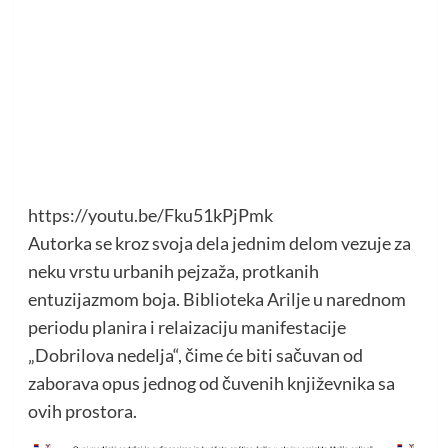
https://youtu.be/Fku51kPjPmk
Autorka se kroz svoja dela jednim delom vezuje za
neku vrstu urbanih pejzaža, protkanih
entuzijazmom boja. Biblioteka Arilje u narednom
periodu planira i relaizaciju manifestacije
„Dobrilova nedelja“, čime će biti sačuvan od
zaborava opus jednog od čuvenih književnika sa
ovih prostora.