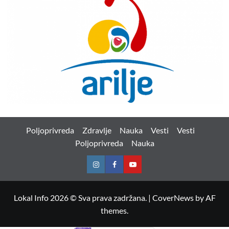
Poljoprivreda
Zdravlje
Nauka
Vesti
Vesti
Poljoprivreda
Nauka
Instagram
Facebook
Youtube
Lokal Info 2026 © Sva prava zadržana.
|
CoverNews
by AF
themes.