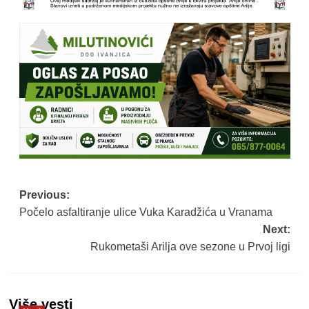
Post
Previous:
Počelo asfaltiranje ulice Vuka Karadžića u Vranama
navigation
Next:
Rukometaši Arilja ove sezone u Prvoj ligi
Više vesti