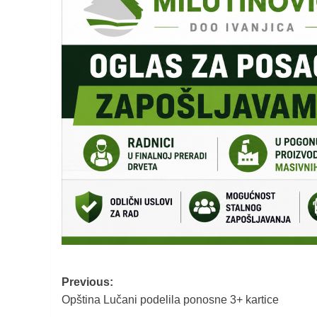
Post
Previous:
Opština Lučani podelila ponosne 3+ kartice
navigation