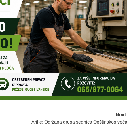
Next:
Arilje: Održana druga sednica Opštinskog veća