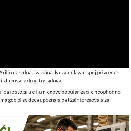
Arilju naredna dva dana. Nezaobilazan spoj privrede i
 i klubova iz drugih gradova.
i, pa je stoga u cilju njegove popularizacije neophodno
a gde bi se deca upoznala pa i zainteresovala za