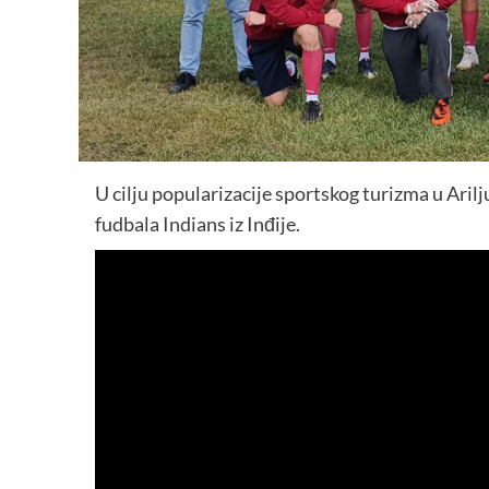
U cilju popularizacije sportskog turizma u Arilj
fudbala Indians iz Inđije.