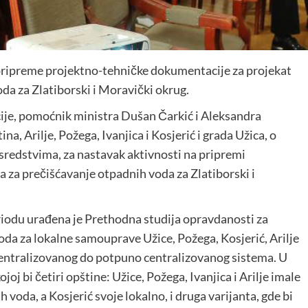
ripreme projektno-tehničke dokumentacije za projekat
da za Zlatiborski i Moravički okrug.
cije, pomoćnik ministra Dušan Čarkić i Aleksandra
a, Arilje, Požega, Ivanjica i Kosjerić i grada Užica, o
edstvima, za nastavak aktivnosti na pripremi
 za prečišćavanje otpadnih voda za Zlatiborski i
iodu urađena je Prethodna studija opravdanosti za
da za lokalne samouprave Užice, Požega, Kosjerić, Arilje
decentralizovanog do potpuno centralizovanog sistema. U
joj bi četiri opštine: Užice, Požega, Ivanjica i Arilje imale
voda, a Kosjerić svoje lokalno, i druga varijanta, gde bi