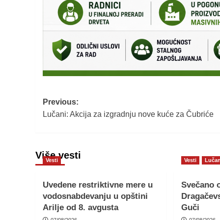
Post
Previous:
Lučani: Akcija za izgradnju nove kuće za Čubriće
navigation
Više vesti
Vesti
Vesti
Lučan
Uvedene restriktivne mere u
Svečano o
vodosnabdevanju u opštini
Dragačevs
Arilje od 8. avgusta
Guči