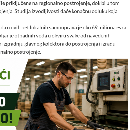
ile priključene na regionalno postrojenje, dok bi u tom
ojenja. Studija izvodljivosti daće konačnu odluku koja
oda u ovih pet lokalnih samouprava je oko 69 miliona evra.
pljanje otpadnih voda u okviru svake od navedenih
izgradnju glavnog kolektora do postrojenja i izradu
ionalno postrojenje.