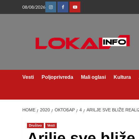
Skip
08/08/2026
Instagram
Facebook
Youtube
to
content
Vesti
Poljoprivreda
Mali oglasi
Kultura
HOME
2020
ОКТОБАР
4
ARILJE SVE BLIŽE REAL
Društvo
Vesti
Arilje sve bliže