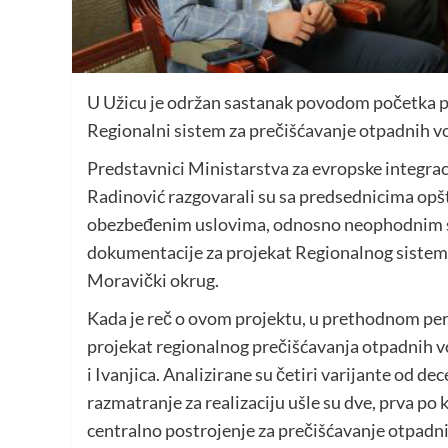
U Užicu je održan sastanak povodom početka p
Regionalni sistem za prečišćavanje otpadnih vo
Predstavnici Ministarstva za evropske integra
Radinović razgovarali su sa predsednicima opštin
obezbeđenim uslovima, odnosno neophodnim sr
dokumentacije za projekat Regionalnog sistema
Moravički okrug.
Kada je reč o ovom projektu, u prethodnom per
projekat regionalnog prečišćavanja otpadnih vo
i Ivanjica. Analizirane su četiri varijante od 
razmatranje za realizaciju ušle su dve, prva po ko
centralno postrojenje za prečišćavanje otpadnih 