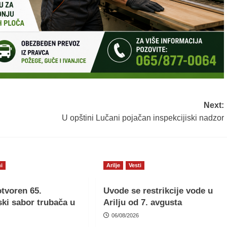
Next:
U opštini Lučani pojačan inspekcijiski nadzor
i
Arilje
Vesti
tvoren 65.
Uvode se restrikcije vode u
ki sabor trubača u
Arilju od 7. avgusta
06/08/2026