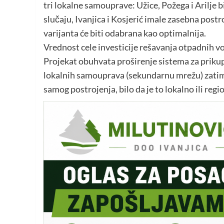
tri lokalne samouprave: Užice, Požega i Arilje b
slučaju, Ivanjica i Kosjerić imale zasebna postr
varijanta će biti odabrana kao optimalnija.
Vrednost cele investicije rešavanja otpadnih v
Projekat obuhvata proširenje sistema za priku
lokalnih samouprava (sekundarnu mrežu) zatim 
samog postrojenja, bilo da je to lokalno ili reg