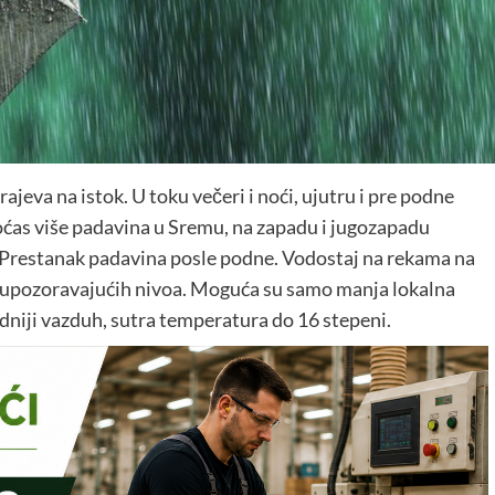
jeva na istok. U toku večeri i noći, ujutru i pre podne
 Noćas više padavina u Sremu, na zapadu i jugozapadu
. Prestanak padavina posle podne. Vodostaj na rekama na
ja upozoravajućih nivoa. Moguća su samo manja lokalna
ladniji vazduh, sutra temperatura do 16 stepeni.