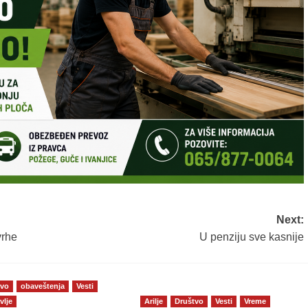
Next:
vrhe
U penziju sve kasnije
tvo
obaveštenja
Vesti
vlje
Arilje
Društvo
Vesti
Vreme