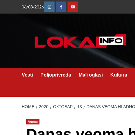
Skip
06/08/2026
Instagram
Facebook
Youtube
to
content
Vesti
Poljoprivreda
Mali oglasi
Kultura
HOME
2020
ОКТОБАР
13
DANAS VEOMA HLADNO
Vreme
Danas veoma h