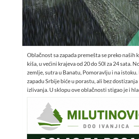
Oblačnost sa zapada premešta se preko naših kra
kiša, u većini krajeva od 20 do 50l za 24 sata.
zemlje, sutra u Banatu, Pomoravlju i na istoku
zapadu Srbije biće u porastu, ali bez dostizan
izlivanja. U sklopu ove oblačnosti stigao je i h