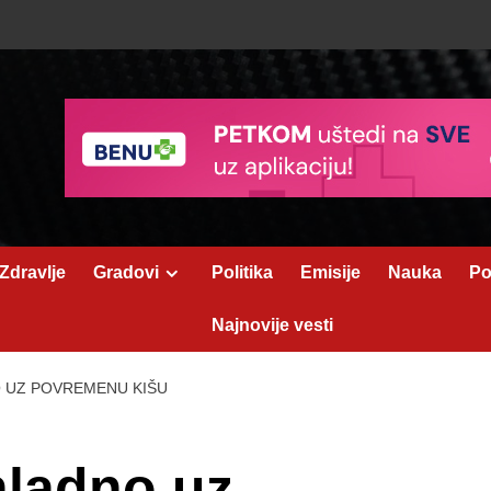
Zdravlje
Gradovi
Politika
Emisije
Nauka
Po
Najnovije vesti
 UZ POVREMENU KIŠU
ladno uz