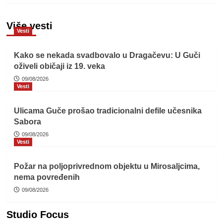
Više vesti
Vesti
Kako se nekada svadbovalo u Dragačevu: U Guči
oživeli običaji iz 19. veka
09/08/2026
Vesti
Ulicama Guče prošao tradicionalni defile učesnika
Sabora
09/08/2026
Vesti
Požar na poljoprivrednom objektu u Mirosaljcima,
nema povređenih
09/08/2026
Studio Focus