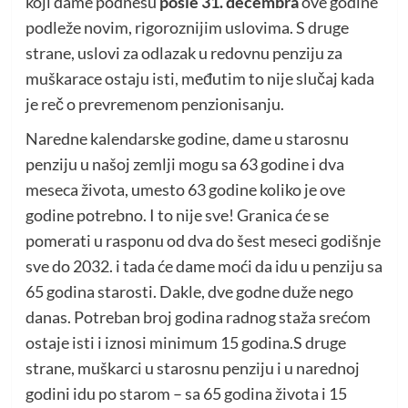
koji dame podnesu
posle 31. decembra
ove godine
podleže novim, rigoroznijim uslovima. S druge
strane, uslovi za odlazak u redovnu penziju za
muškarace ostaju isti, međutim to nije slučaj kada
je reč o prevremenom penzionisanju.
Naredne kalendarske godine, dame u starosnu
penziju u našoj zemlji mogu sa 63 godine i dva
meseca života, umesto 63 godine koliko je ove
godine potrebno. I to nije sve! Granica će se
pomerati u rasponu od dva do šest meseci godišnje
sve do 2032. i tada će dame moći da idu u penziju sa
65 godina starosti. Dakle, dve godne duže nego
danas. Potreban broj godina radnog staža srećom
ostaje isti i iznosi minimum 15 godina.S druge
strane, muškarci u starosnu penziju i u narednoj
godini idu po starom – sa 65 godina života i 15