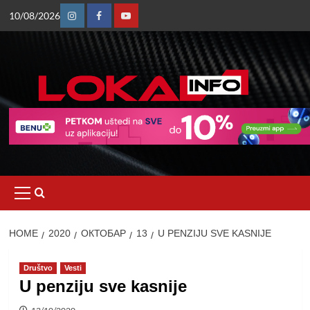
Skip
10/08/2026
to
Instagram
Facebook
Youtube
content
Primary
Menu
HOME
2020
ОКТОБАР
13
U PENZIJU SVE KASNIJE
Društvo
Vesti
U penziju sve kasnije