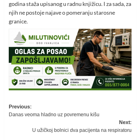
godina staža upisanog u radnu knjižicu. I za sada, za
njih ne postoje najave o pomeranju starosne
granice.
Post
Previous:
Danas veoma hladno uz povremenu kišu
navigation
Next:
U užičkoj bolnici dva pacijenta na respiratoru