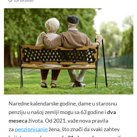
13/10/2020
Naredne kalendarske godine, dame u starosnu
penziju u našoj zemlji mogu sa 63 godine i
dva
meseca
života. Od 2021. važe nova pravila
za
penzionisanje
žena, što znači da svaki zahtev