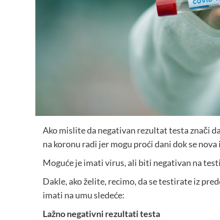
Ako mislite da negativan rezultat testa znači da
na koronu radi jer mogu proći dani dok se nova i
Moguće je imati virus, ali biti negativan na tes
Dakle, ako želite, recimo, da se testirate iz pre
imati na umu sledeće:
Lažno negativni rezultati testa