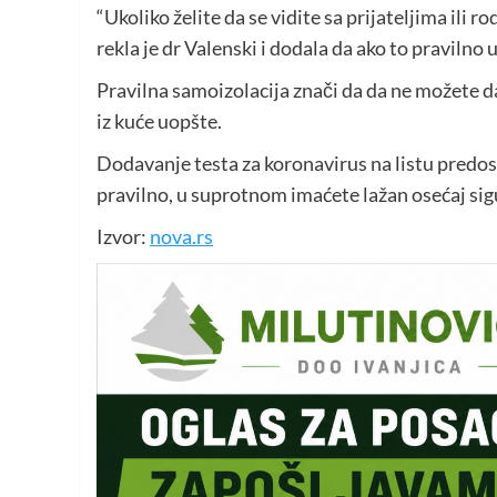
“Ukoliko želite da se vidite sa prijateljima ili
rekla je dr Valenski i dodala da ako to pravilno 
Pravilna samoizolacija znači da da ne možete da 
iz kuće uopšte.
Dodavanje testa za koronavirus na listu predost
pravilno, u suprotnom imaćete lažan osećaj sigur
Izvor:
nova.rs