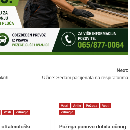
Next:
krih
Užice: Sedam pacijenata na respiratorima
Vesti
Arilje
Požega
Vesti
Vesti
Zdravlje
Zdravlje
 oftalmološki
Požega ponovo dobila očnog