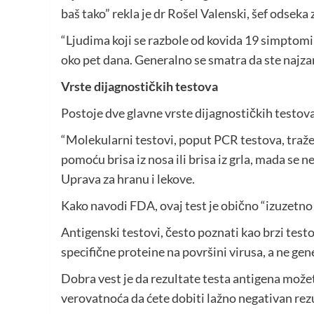
baš tako” rekla je dr Rošel Valenski, šef odseka
“Ljudima koji se razbole od kovida 19 simptomi 
oko pet dana. Generalno se smatra da ste najzar
Vrste dijagnostičkih testova
Postoje dve glavne vrste dijagnostičkih testova
“Molekularni testovi, poput PCR testova, traže 
pomoću brisa iz nosa ili brisa iz grla, mada se
Uprava za hranu i lekove.
Kako navodi FDA, ovaj test je obično “izuzetno t
Antigenski testovi, često poznati kao brzi testo
specifične proteine na površini virusa, a ne gen
Dobra vest je da rezultate testa antigena možet
verovatnoća da ćete dobiti lažno negativan rez