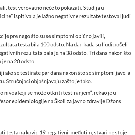
rali, test verovatno neće to pokazati. Studija u
ne” ispitivala je lažno negativne rezultate testova ljudi
kcije pre nego što su se simptomi obično javili,
ultata testa bila 100 odsto. Na dan kada su ljudi počeli
tivnih rezultata pala je na 38 odsto. Tri dana nakon što
 je na 20 odsto.
iji ako se testirate par dana nakon što se simptomi jave, a
u. Stručnjaci objašnjavaju zašto je tako.
o nivoa koji se može otkriti testiranjem”, rekao je u
ofesor epidemiologije na Školi za javno zdravlje Džons
ti testa na kovid 19 negativni, međutim, stvari ne stoje