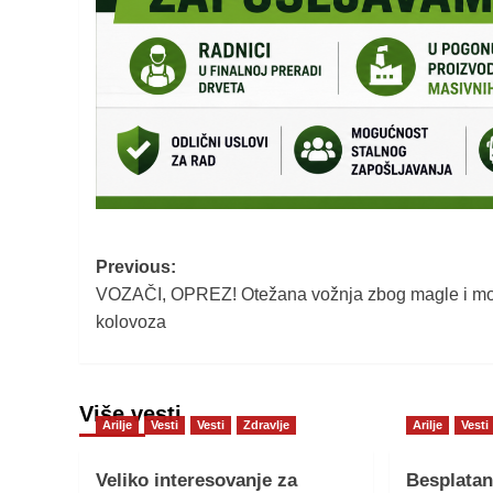
Post
Previous:
VOZAČI, OPREZ! Otežana vožnja zbog magle i mo
navigation
kolovoza
Više vesti
Arilje
Vesti
Vesti
Zdravlje
Arilje
Vesti
Veliko interesovanje za
Besplatan