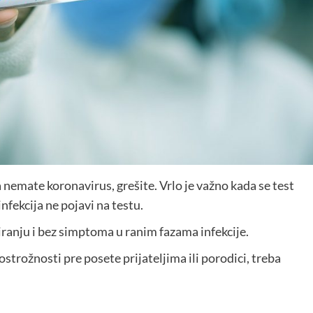
 nemate koronavirus, grešite. Vrlo je važno kada se test
nfekcija ne pojavi na testu.
tiranju i bez simptoma u ranim fazama infekcije.
dostrožnosti pre posete prijateljima ili porodici, treba