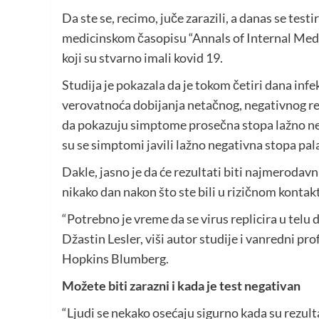
Da ste se, recimo, juče zarazili, a danas se testi
medicinskom časopisu “Annals of Internal Medici
koji su stvarno imali kovid 19.
Studija je pokazala da je tokom četiri dana infe
verovatnoća dobijanja netačnog, negativnog rez
da pokazuju simptome prosečna stopa lažno nega
su se simptomi javili lažno negativna stopa pala
Dakle, jasno je da će rezultati biti najmerodavn
nikako dan nakon što ste bili u rizičnom kontakt
“Potrebno je vreme da se virus replicira u telu d
Džastin Lesler, viši autor studije i vanredni pr
Hopkins Blumberg.
Možete biti zarazni i kada je test negativan
“Ljudi se nekako osećaju sigurno kada su rezulta