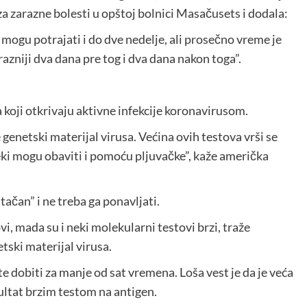
 za zarazne bolesti u opštoj bolnici Masačusets i dodala:
mogu potrajati i do dve nedelje, ali prosečno vreme je
azniji dva dana pre tog i dva dana nakon toga”.
 koji otkrivaju aktivne infekcije koronavirusom.
genetski materijal virusa. Većina ovih testova vrši se
 neki mogu obaviti i pomoću pljuvačke”, kaže američka
ačan” i ne treba ga ponavljati.
vi, mada su i neki molekularni testovi brzi, traže
etski materijal virusa.
e dobiti za manje od sat vremena. Loša vest je da je veća
ultat brzim testom na antigen.