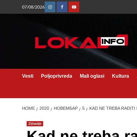
Skip
07/08/2026
Instagram
Facebook
Youtube
to
content
Vesti
Poljoprivreda
Mali oglasi
Kultura
HOME
2020
НОВЕМБАР
5
KAD NE TREBA RADITI 
Zdravlje
Kad ne treba ra