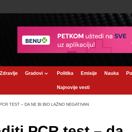
Zdravlje
Gradovi
Politika
Emisije
Nauka
Po
Najnovije vesti
PCR TEST – DA NE BI BIO LAŽNO NEGATIVAN
diti PCR test – da